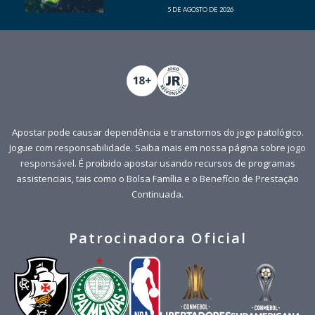
5 DE AGOSTO DE 2026
Apostar pode causar dependência e transtornos do jogo patológico.
Jogue com responsabilidade. Saiba mais em nossa página sobre
jogo
responsável
. É proibido apostar usando recursos de programas
assistenciais, tais como o Bolsa Família e o Benefício de Prestação
Continuada.
Patrocinadora Oficial