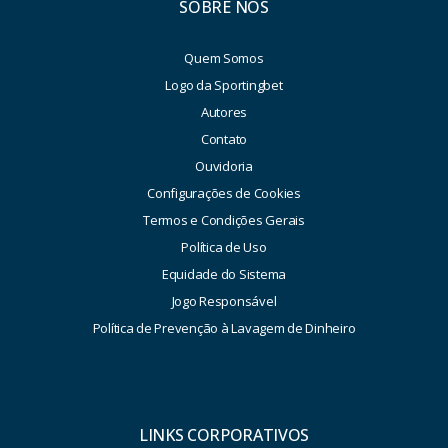
SOBRE NÓS
Quem Somos
Logo da Sportingbet
Autores
Contato
Ouvidoria
Configurações de Cookies
Termos e Condições Gerais
Política de Uso
Equidade do Sistema
Jogo Responsável
Política de Prevenção à Lavagem de Dinheiro
LINKS CORPORATIVOS