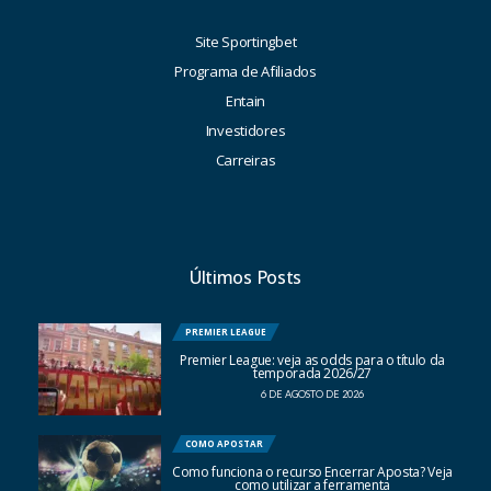
Site Sportingbet
Programa de Afiliados
Entain
Investidores
Carreiras
Últimos Posts
PREMIER LEAGUE
Premier League: veja as odds para o título da
temporada 2026/27
6 DE AGOSTO DE 2026
COMO APOSTAR
Como funciona o recurso Encerrar Aposta? Veja
como utilizar a ferramenta