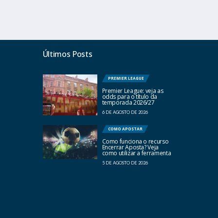
Últimos Posts
PREMIER LEAGUE
Premier League: veja as
odds para o título da
temporada 2026/27
6 DE AGOSTO DE 2026
COMO APOSTAR
Como funciona o recurso
Encerrar Aposta? Veja
como utilizar a ferramenta
5 DE AGOSTO DE 2026