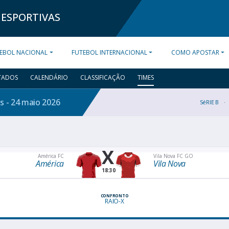
 ESPORTIVAS
EBOL NACIONAL
FUTEBOL INTERNACIONAL
COMO APOSTAR
TADOS
CALENDÁRIO
CLASSIFICAÇÃO
TIMES
ds - 24 maio
2026
SéRIE B
X
América FC
Vila Nova FC GO
América
Vila Nova
18:30
CONFRONTO
RAIO-X