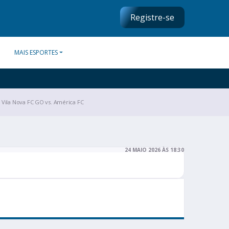
Registre-se
MAIS ESPORTES
Vila Nova FC GO vs. América FC
24 MAIO 2026 ÀS 18:30