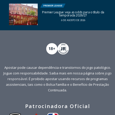
PREMIER LEAGUE
Premier League: veja as odds para o título da
temporada 2026/27
6 DE AGOSTO DE 2026
Apostar pode causar dependência e transtornos do jogo patológico.
Jogue com responsabilidade. Saiba mais em nossa página sobre
jogo
responsável
. É proibido apostar usando recursos de programas
assistenciais, tais como o Bolsa Família e o Benefício de Prestação
Continuada.
Patrocinadora Oficial