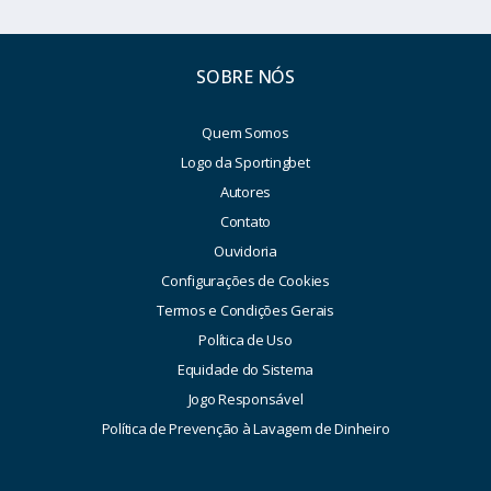
SOBRE NÓS
Quem Somos
Logo da Sportingbet
Autores
Contato
Ouvidoria
Configurações de Cookies
Termos e Condições Gerais
Política de Uso
Equidade do Sistema
Jogo Responsável
Política de Prevenção à Lavagem de Dinheiro