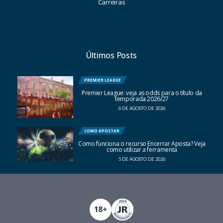
Carreiras
Últimos Posts
PREMIER LEAGUE
Premier League: veja as odds para o título da
temporada 2026/27
6 DE AGOSTO DE 2026
COMO APOSTAR
Como funciona o recurso Encerrar Aposta? Veja
como utilizar a ferramenta
5 DE AGOSTO DE 2026