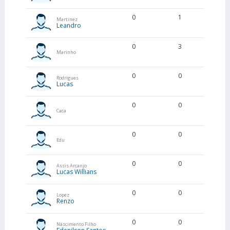
0
1
0
Martinez
Leandro
0
3
0
Marinho
0
0
0
Rodrigues
Lucas
0
0
0
Caca
0
0
0
Edu
0
0
0
Assis Arcanjo
Lucas Willians
0
0
0
Lopez
Renzo
0
0
0
Nascimento Filho