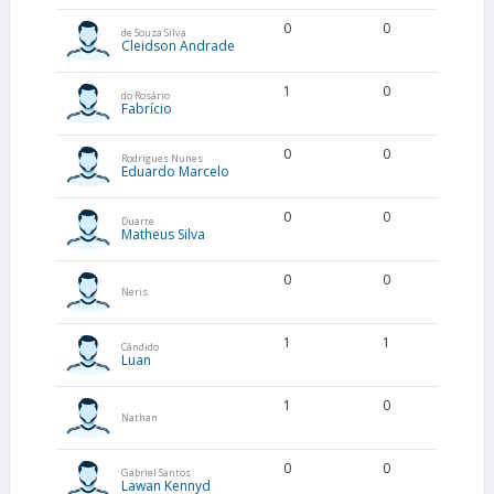
0
0
1
de Souza Silva
Cleidson Andrade
1
0
0
do Rosário
Fabrício
0
0
0
Rodrigues Nunes
Eduardo Marcelo
0
0
0
Duarte
Matheus Silva
0
0
0
Neris
1
1
0
Cândido
Luan
1
0
0
Nathan
0
0
0
Gabriel Santos
Lawan Kennyd