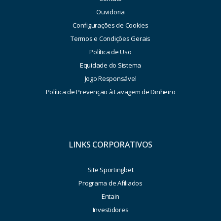
Ouvidoria
Configurações de Cookies
Termos e Condições Gerais
Política de Uso
Equidade do Sistema
Jogo Responsável
Política de Prevenção à Lavagem de Dinheiro
LINKS CORPORATIVOS
Site Sportingbet
Programa de Afiliados
Entain
Investidores