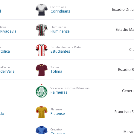
Corinthians
Estadio Dr. 
l
Corinthians
davia
Fluminense
Estadio Ma
 Rivadavia
Fluminense
a
Estudiantes de La Plata
Cl
tólica
Estudiantes
el Valle
Tolima
Estadio 
del Valle
Tolima
Sociedade Esportiva Palmeiras
Genera
Palmeiras
Platense
Francisco 
do
Platense
Cruzeiro
Marac
Cruzeiro