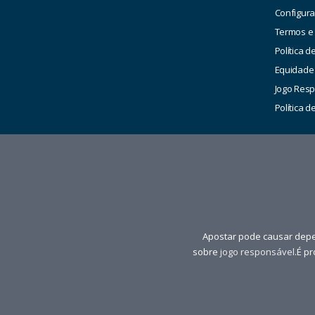
Configur
Termos e
Política d
Equidade
Jogo Res
Política 
Apostar pode causar depe
sobre
jogo responsável
.É p