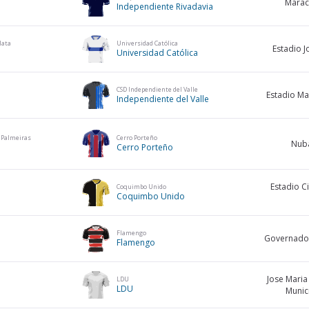
Marac
Independiente Rivadavia
lata
Universidad Católica
Estadio J
Universidad Católica
CSD Independiente del Valle
Estadio Ma
Independiente del Valle
Cerro Porteño
a Palmeiras
Nub
Cerro Porteño
Estadio C
Coquimbo Unido
Coquimbo Unido
Flamengo
Governador
Flamengo
Jose Mari
LDU
LDU
Munic