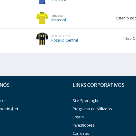
Mirassol
Estadio Ro
Mirassol
Rosário Central
Neo Q
Rosário Central
 NÓS
LINKS CORPORATIVOS
mos
Site Sportingbet
portingbet
Programa de Afiliados
Entain
Investidores
a
Carreiras