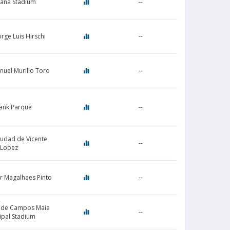
ana Stadium
--
orge Luis Hirschi
--
nuel Murillo Toro
--
ank Parque
--
iudad de Vicente
--
Lopez
 Magalhaes Pinto
--
a de Campos Maia
--
ipal Stadium