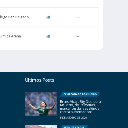
drigo Paz Delgado
--
uimica Arena
--
Últimos Posts
CAMPEONATO BRASILEIRO
Bruno Vicari: Big Odd para
Mauricio, do Palmeiras,
marcar ou dar assistência
contra o Internacional
8 DE AGOSTO DE 2026
PREMIER LEAGUE