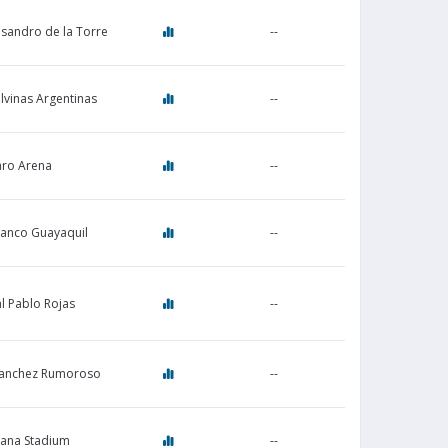
Lisandro de la Torre
--
lvinas Argentinas
--
aro Arena
--
Banco Guayaquil
--
l Pablo Rojas
--
Sanchez Rumoroso
--
ana Stadium
--