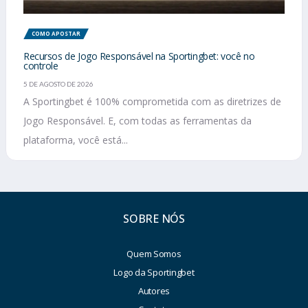
COMO APOSTAR
Recursos de Jogo Responsável na Sportingbet: você no
controle
5 DE AGOSTO DE 2026
A Sportingbet é 100% comprometida com as diretrizes de
Jogo Responsável. E, com todas as ferramentas da
plataforma, você está...
SOBRE NÓS
Quem Somos
Logo da Sportingbet
Autores