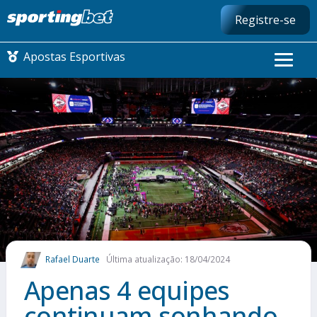
Registre-se
Apostas Esportivas
CONMEBOL LIBERTADORES
FUTEBOL NACIONAL
FUTEBOL INTERNACIONAL
COMO APOSTAR
Rafael Duarte
Última atualização: 18/04/2024
MAIS ESPORTES
Apenas 4 equipes
continuam sonhando