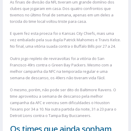
As finais de divisão da NFL tiveram um grande domínio dos
clubes que jogaram em casa. Dos quatro confrontos que
tivemos no último final de semana, apenas em um deles a
torcida do time local voltou triste para casa.
E quem fez esta proeza foi o Kansas City Chiefs, mais uma
vez embalado pela sua dupla Patrick Mahomes e Travis Kelce.
No final, uma vitória suada contra o Buffalo Bills por 27 a 24.
Outro jogo repleto de reviravoltas foi a vitória do San
Francisco 49rs contra o Green Bay Packers. Mesmo com a
melhor campanha da NFC na temporada regular e uma
semana de descanso, os 49ers não tiveram vida fácil.
O mesmo, porém, não pode ser dito do Baltimore Ravens. O
time aproveitou a semana de descanso pela melhor
campanha da AFC e venceu sem dificuldades o Houston
Texans por 34 a 10. Na outra partida da noite, 31 a 23 para o
Detroit Lions contra o Tampa Bay Buccaneers.
Os times que ainda sonham