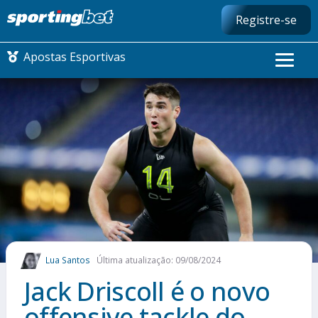
Registre-se
Apostas Esportivas
CONMEBOL LIBERTADORES
FUTEBOL NACIONAL
FUTEBOL INTERNACIONAL
COMO APOSTAR
Lua Santos
Última atualização: 09/08/2024
MAIS ESPORTES
Jack Driscoll é o novo
offensive tackle do