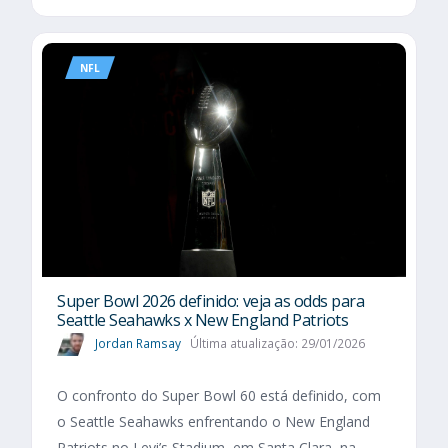
NFL
Super Bowl 2026 definido: veja as odds para
Seattle Seahawks x New England Patriots
Jordan Ramsay
Última atualização: 29/01/2026
O confronto do Super Bowl 60 está definido, com
o Seattle Seahawks enfrentando o New England
Patriots no Levi’s Stadium, em Santa Clara, na