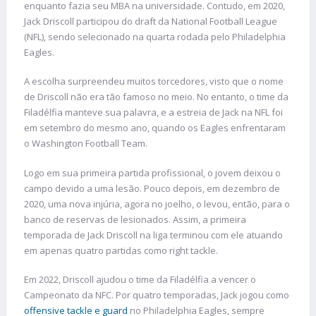
enquanto fazia seu MBA na universidade. Contudo, em 2020,
Jack Driscoll participou do draft da National Football League
(NFL), sendo selecionado na quarta rodada pelo Philadelphia
Eagles.
A escolha surpreendeu muitos torcedores, visto que o nome
de Driscoll não era tão famoso no meio. No entanto, o time da
Filadélfia manteve sua palavra, e a estreia de Jack na NFL foi
em setembro do mesmo ano, quando os Eagles enfrentaram
o Washington Football Team.
Logo em sua primeira partida profissional, o jovem deixou o
campo devido a uma lesão. Pouco depois, em dezembro de
2020, uma nova injúria, agora no joelho, o levou, então, para o
banco de reservas de lesionados. Assim, a primeira
temporada de Jack Driscoll na liga terminou com ele atuando
em apenas quatro partidas como right tackle.
Em 2022, Driscoll ajudou o time da Filadélfia a vencer o
Campeonato da NFC. Por quatro temporadas, Jack jogou como
offensive tackle e guard
no Philadelphia Eagles, sempre