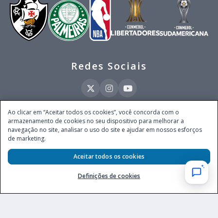
Redes Sociais
Ao clicar em “Aceitar todos os cookies”, você concorda com o
armazenamento de cookies no seu dispositivo para melhorar a
Este site é operado pela Ventmear Brasil LTDA (CNPJ 52.868.380/0001-84), com
navegação no site, analisar o uso do site e ajudar em nossos esforços
endereço na Avenida Brigadeiro Faria Lima, nº 4.055, 3º andar, Itaim Bibi, no
de marketing.
Município de São Paulo, Estado de São Paulo, CEP 04538-133, Brasil - empresa
autorizada a operar apostas de quota fixa em todo território nacional pela
Aceitar todos os cookies
Secretaria de Prêmios e Apostas do Ministério da Fazenda, conforme Portaria nº
247, de 07.02.2025, publicada no DOU em 11.2.2025.
Definições de cookies