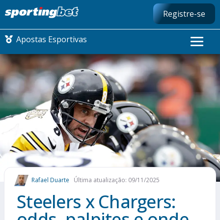
Registre-se
Apostas Esportivas
CONMEBOL LIBERTADORES
FUTEBOL NACIONAL
FUTEBOL INTERNACIONAL
COMO APOSTAR
Rafael Duarte
Última atualização: 09/11/2025
MAIS ESPORTES
Steelers x Chargers:
odds, palpites e onde