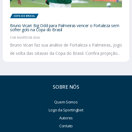
COPA DO BRASIL
Bruno Vicari: Big Odd para Palmeiras vencer o Fortaleza sem
sofrer gols na Copa do Brasil
5 DE AGOSTO DE 2026
Bruno Vicari faz sua análise de Fortaleza x Palmeiras, jogo
de volta das oitavas da Copa do Brasil. Confira projeção...
SOBRE NÓS
Quem Somos
Logo da Sportingbet
Autores
Contato