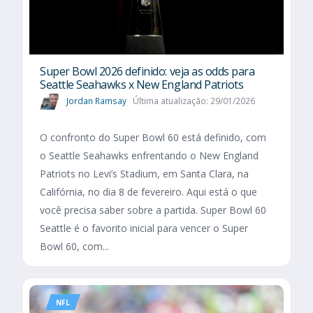
Super Bowl 2026 definido: veja as odds para
Seattle Seahawks x New England Patriots
Jordan Ramsay
Última atualização: 29/01/2026
O confronto do Super Bowl 60 está definido, com
o Seattle Seahawks enfrentando o New England
Patriots no Levi’s Stadium, em Santa Clara, na
Califórnia, no dia 8 de fevereiro. Aqui está o que
você precisa saber sobre a partida. Super Bowl 60
Seattle é o favorito inicial para vencer o Super
Bowl 60, com...
NFL