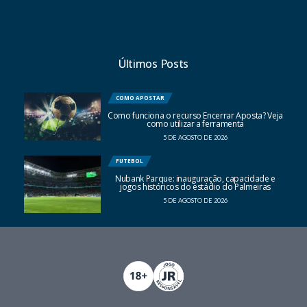
Últimos Posts
COMO APOSTAR
Como funciona o recurso Encerrar Aposta? Veja
como utilizar a ferramenta
5 DE AGOSTO DE 2026
FUTEBOL
Nubank Parque: inauguração, capacidade e
jogos históricos do estádio do Palmeiras
5 DE AGOSTO DE 2026