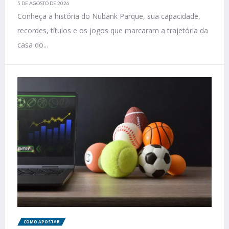
5 DE AGOSTO DE 2026
Conheça a história do Nubank Parque, sua capacidade,
recordes, títulos e os jogos que marcaram a trajetória da
casa do...
COMO APOSTAR