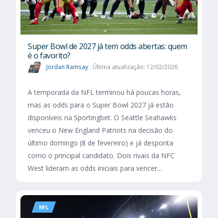
Super Bowl de 2027 já tem odds abertas: quem
é o favorito?
Jordan Ramsay
Última atualização: 12/02/2026
A temporada da NFL terminou há poucas horas,
mas as odds para o Super Bowl 2027 já estão
disponíveis na Sportingbet. O Seattle Seahawks
venceu o New England Patriots na decisão do
último domingo (8 de fevereiro) e já desponta
como o principal candidato. Dois rivais da NFC
West lideram as odds iniciais para vencer...
NFL