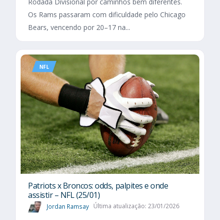
Rodada Divisional por caminhos bem diferentes.
Os Rams passaram com dificuldade pelo Chicago
Bears, vencendo por 20–17 na...
NFL
Patriots x Broncos: odds, palpites e onde
assistir – NFL (25/01)
Jordan Ramsay
Última atualização: 23/01/2026