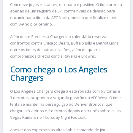
Com nove jogos restantes, o cenário é positivo. O time precisa
apenas de um registro de 3-1 contra rivais de divisão para
encaminhar o título da AFC North, mesmo que finalize o ano
com 8-9 no pior cenário.
Além deste Steelers x Chargers, o calendário reserva
confrontos contra Chicago Bears, Buffalo Bills e Detroit Lions
entre os times de outras divisões, além de quatro
compromissos diretos contra Ravens e Browns.
Como chega o Los Angeles
Chargers
O Los Angeles Chargers chega a esta rodada com 6 vitórias e
3 derrotas, ocupando a segunda posição na AFC West. O time
tenta se manter na perseguição ao Denver Broncos, que
chegou a 8 vitórias e 2 derrotas depois do triunfo sobre o Las
Vegas Raiders no Thursday Night Football.
Apesar das expectativas altas sob o comando de Jim