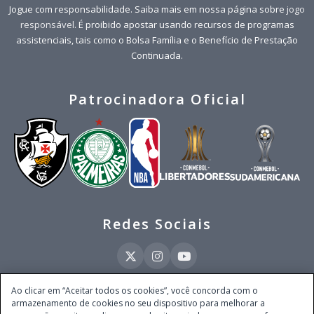
Jogue com responsabilidade. Saiba mais em nossa página sobre
jogo
responsável
. É proibido apostar usando recursos de programas
assistenciais, tais como o Bolsa Família e o Benefício de Prestação
Continuada.
Patrocinadora Oficial
Redes Sociais
Ao clicar em “Aceitar todos os cookies”, você concorda com o
armazenamento de cookies no seu dispositivo para melhorar a
Este site é operado pela Ventmear Brasil LTDA (CNPJ 52.868.380/0001-84), com