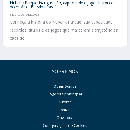
Nubank Parque: inauguração, capacidade e jogos históricos
do estádio do Palmeiras
5 DE AGOSTO DE 2026
Conheça a história do Nubank Parque, sua capacidade,
recordes, títulos e os jogos que marcaram a trajetória da
casa do...
SOBRE NÓS
Quem Somos
Logo da Sportingbet
Autores
Contato
Ouvidoria
Configurações de Cookies