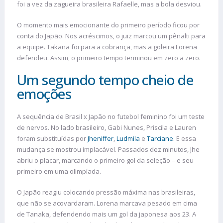
foi a vez da zagueira brasileira Rafaelle, mas a bola desviou.
O momento mais emocionante do primeiro período ficou por
conta do Japão. Nos acréscimos, o juiz marcou um pênalti para
a equipe. Takana foi para a cobrança, mas a goleira Lorena
defendeu. Assim, o primeiro tempo terminou em zero a zero.
Um segundo tempo cheio de
emoções
A sequência de Brasil x Japão no futebol feminino foi um teste
de nervos. No lado brasileiro, Gabi Nunes, Priscila e Lauren
foram substituídas por
Jheniffer
,
Ludmila
e
Tarciane
. E essa
mudança se mostrou implacável. Passados dez minutos, Jhe
abriu o placar, marcando o primeiro gol da seleção – e seu
primeiro em uma olimpíada.
O Japão reagiu colocando pressão máxima nas brasileiras,
que não se acovardaram. Lorena marcava pesado em cima
de Tanaka, defendendo mais um gol da japonesa aos 23. A