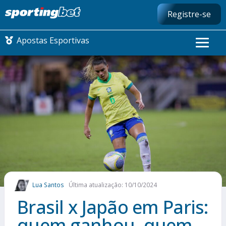
Registre-se
Apostas Esportivas
CONMEBOL LIBERTADORES
FUTEBOL NACIONAL
FUTEBOL INTERNACIONAL
COMO APOSTAR
Lua Santos
Última atualização: 10/10/2024
MAIS ESPORTES
Brasil x Japão em Paris:
quem ganhou, quem