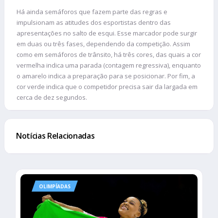
Há ainda semáforos que fazem parte das regras e
impulsionam as atitudes dos esportistas dentro das
apresentações no salto de esqui. Esse marcador pode surgir
em duas ou três fases, dependendo da competição. Assim
como em semáforos de trânsito, há três cores, das quais a cor
vermelha indica uma parada (contagem regressiva), enquanto
o amarelo indica a preparação para se posicionar. Por fim, a
cor verde indica que o competidor precisa sair da largada em
cerca de dez segundos.
Notícias Relacionadas
OLIMPÍADAS