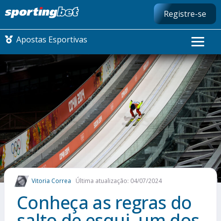
Registre-se
Apostas Esportivas
CONMEBOL LIBERTADORES
FUTEBOL NACIONAL
FUTEBOL INTERNACIONAL
COMO APOSTAR
Vitoria Correa
Última atualização: 04/07/2024
MAIS ESPORTES
Conheça as regras do
salto de esqui, um dos