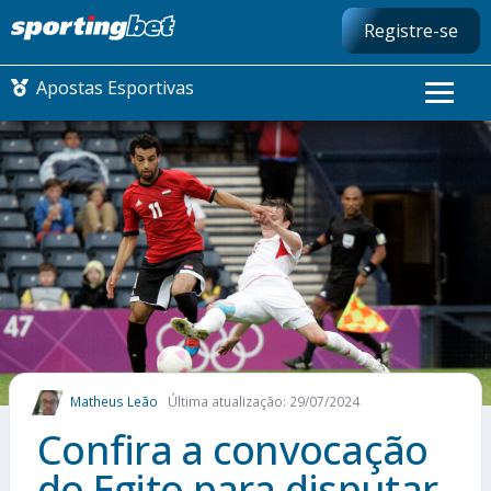
Registre-se
Apostas Esportivas
CONMEBOL LIBERTADORES
FUTEBOL NACIONAL
FUTEBOL INTERNACIONAL
COMO APOSTAR
Matheus Leão
Última atualização: 29/07/2024
MAIS ESPORTES
Confira a convocação
do Egito para disputar