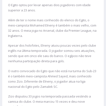
O Egito optou por levar apenas dois jogadores com idade
superior a 23 anos.
Além de ter o nome mais conhecido do elenco do Egito, o
meio-campista Mohamed Elneny é também o mais velho, com
32 anos. O meia joga no Arsenal, clube da Premier League, na
Inglaterra.
Apesar dos holofotes, Elneny atuou poucas vezes pelo clube
inglês na última temporada. O jogador somou seis atuações,
sendo que em cinco ele saiu do banco. O egípcio não teve
nenhuma participação direta para gols.
O outro convocado do Egito que não está na turma do Sub-23
é o também meio-campista Ahmed Sayed, mais conhecido
como Zizo. Diferente de Elneny, o jogador atua na liga
nacional do Egito pelo Zamalek SC.
Zizo disputou 33 jogos na temporada passada vestindo a
camisa do clube. O meia marcou 15 vezes e deu nove