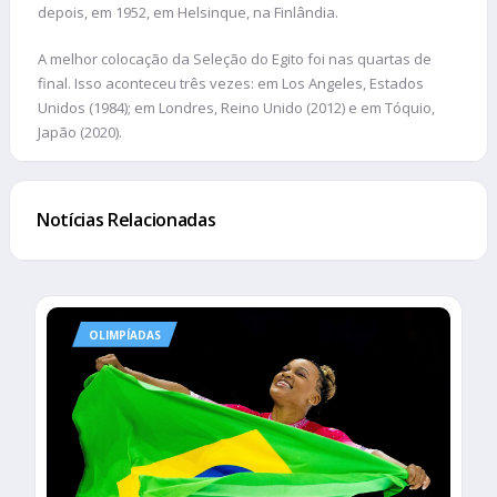
depois, em 1952, em Helsinque, na Finlândia.
A melhor colocação da Seleção do Egito foi nas quartas de
final. Isso aconteceu três vezes: em Los Angeles, Estados
Unidos (1984); em Londres, Reino Unido (2012) e em Tóquio,
Japão (2020).
Notícias Relacionadas
OLIMPÍADAS