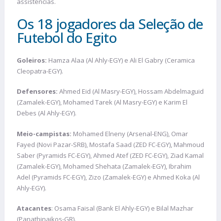
assistências.
Os 18 jogadores da Seleção de
Futebol do Egito
Goleiros:
Hamza Alaa (Al Ahly-EGY) e Ali El Gabry (Ceramica
Cleopatra-EGY).
Defensores:
Ahmed Eid (Al Masry-EGY), Hossam Abdelmaguid
(Zamalek-EGY), Mohamed Tarek (Al Masry-EGY) e Karim El
Debes (Al Ahly-EGY).
Meio-campistas:
Mohamed Elneny (Arsenal-ENG), Omar
Fayed (Novi Pazar-SRB), Mostafa Saad (ZED FC-EGY), Mahmoud
Saber (Pyramids FC-EGY), Ahmed Atef (ZED FC-EGY), Ziad Kamal
(Zamalek-EGY), Mohamed Shehata (Zamalek-EGY), Ibrahim
Adel (Pyramids FC-EGY), Zizo (Zamalek-EGY) e Ahmed Koka (Al
Ahly-EGY).
Atacantes
: Osama Faisal (Bank El Ahly-EGY) e Bilal Mazhar
(Panathinaikos-GR).