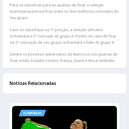
Para se classificar para as quartas de final, a seleção
marroquina precisa ficar entre os dois melhores colocados do
seu grupo.
Caso se classifique na 1ª posição, a seleção africana
enfrentará o 2° colocado do grupo A. Porém, no caso de ficar
na 2ª colocação de seu grupo, enfrentará o líder do grupo A.
Dentre os possíveis adversários do Marrocos nas quartas de
final, estão: Estados Unidos, França, Guiné e Nova Zelândia.
Notícias Relacionadas
OLIMPÍADAS