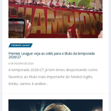
PREMIER LEAGUE
Premier League: veja as odds para o título da temporada
2026/27
6 DE AGOSTO DE 2026
A temporada 2026/27 já tem times despontando como
favoritos ao título mais importante do futebol inglês.
Então, vamos à análise...