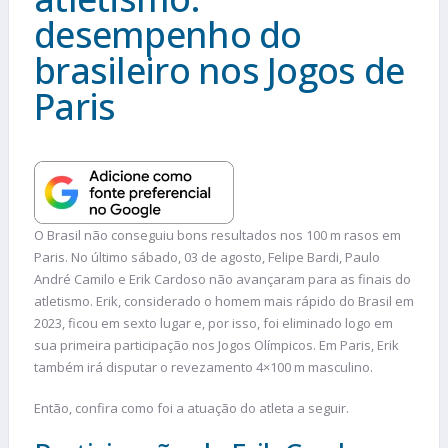
desempenho do
brasileiro nos Jogos de
Paris
O Brasil não conseguiu bons resultados nos 100 m rasos em
Paris. No último sábado, 03 de agosto, Felipe Bardi, Paulo
André Camilo e Erik Cardoso não avançaram para as finais do
atletismo. Erik, considerado o homem mais rápido do Brasil em
2023, ficou em sexto lugar e, por isso, foi eliminado logo em
sua primeira participação nos Jogos Olímpicos. Em Paris, Erik
também irá disputar o revezamento 4×100 m masculino.
Então, confira como foi a atuação do atleta a seguir.