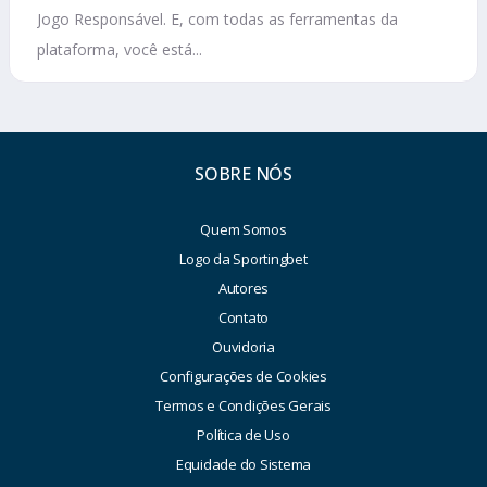
Jogo Responsável. E, com todas as ferramentas da
plataforma, você está...
SOBRE NÓS
Quem Somos
Logo da Sportingbet
Autores
Contato
Ouvidoria
Configurações de Cookies
Termos e Condições Gerais
Política de Uso
Equidade do Sistema