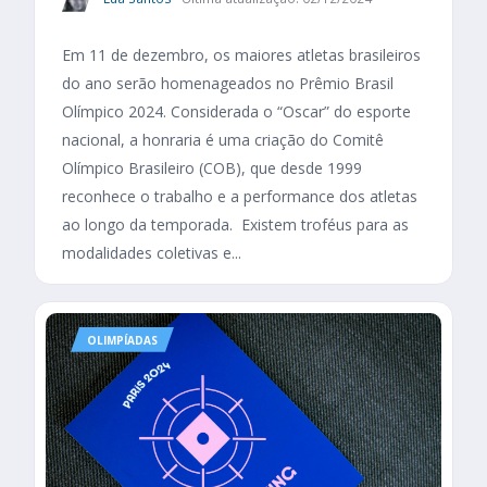
Em 11 de dezembro, os maiores atletas brasileiros
do ano serão homenageados no Prêmio Brasil
Olímpico 2024. Considerada o “Oscar” do esporte
nacional, a honraria é uma criação do Comitê
Olímpico Brasileiro (COB), que desde 1999
reconhece o trabalho e a performance dos atletas
ao longo da temporada. Existem troféus para as
modalidades coletivas e...
OLIMPÍADAS