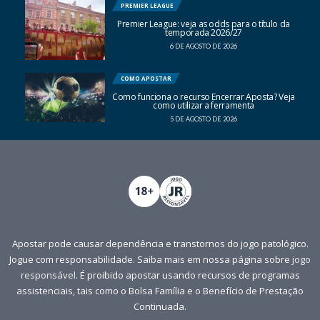
PREMIER LEAGUE
Premier League: veja as odds para o título da
temporada 2026/27
6 DE AGOSTO DE 2026
COMO APOSTAR
Como funciona o recurso Encerrar Aposta? Veja
como utilizar a ferramenta
5 DE AGOSTO DE 2026
Apostar pode causar dependência e transtornos do jogo patológico.
Jogue com responsabilidade. Saiba mais em nossa página sobre
jogo
responsável
. É proibido apostar usando recursos de programas
assistenciais, tais como o Bolsa Família e o Benefício de Prestação
Continuada.