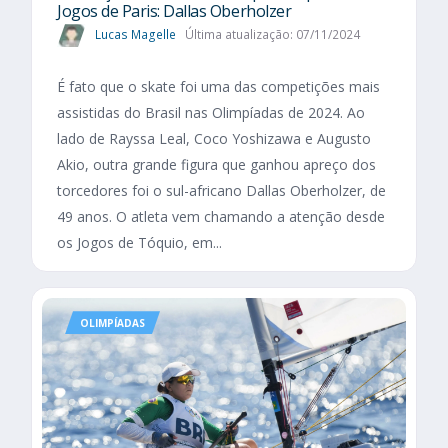
Jogos de Paris: Dallas Oberholzer
Lucas Magelle
Última atualização: 07/11/2024
É fato que o skate foi uma das competições mais
assistidas do Brasil nas Olimpíadas de 2024. Ao
lado de Rayssa Leal, Coco Yoshizawa e Augusto
Akio, outra grande figura que ganhou apreço dos
torcedores foi o sul-africano Dallas Oberholzer, de
49 anos. O atleta vem chamando a atenção desde
os Jogos de Tóquio, em...
OLIMPÍADAS