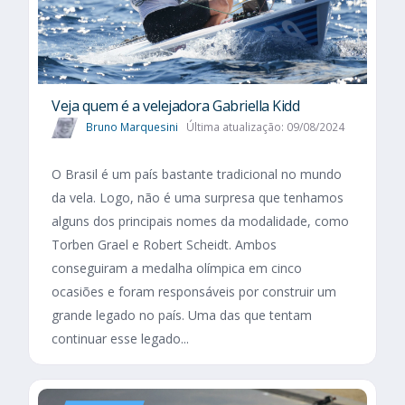
Veja quem é a velejadora Gabriella Kidd
Bruno Marquesini
Última atualização: 09/08/2024
O Brasil é um país bastante tradicional no mundo
da vela. Logo, não é uma surpresa que tenhamos
alguns dos principais nomes da modalidade, como
Torben Grael e Robert Scheidt. Ambos
conseguiram a medalha olímpica em cinco
ocasiões e foram responsáveis por construir um
grande legado no país. Uma das que tentam
continuar esse legado...