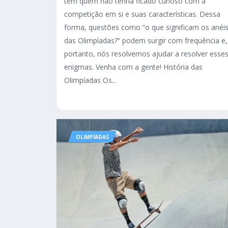
tem quem não tenha ficado curioso com a
competição em si e suas características. Dessa
forma, questões como “o que significam os anéi
das Olimpíadas?” podem surgir com frequência e,
portanto, nós resolvemos ajudar a resolver esse
enigmas. Venha com a gente! História das
Olimpíadas Os...
OLIMPÍADAS