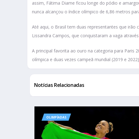
assim, Fátima Diame ficou longe do pódio e amargou 
nunca alcançou o índice olímpico de 6,86 metros para
Até aqui, o Brasil tem duas representantes que irão 
Lissandra Campos, que conquistaram a vaga através
A principal favorita ao ouro na categoria para Pari
olímpica e duas vezes campeã mundial (2019 e 2022)
Notícias Relacionadas
OLIMPÍADAS