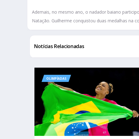
Ademais, no mesmo ano, o nadador baiano participo
Natação. Guilherme conquistou duas medalhas na com
Notícias Relacionadas
OLIMPÍADAS