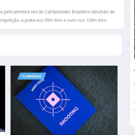
u pela primeira vez do Campeonato Brasileiro Absoluto de
petição: a prata nos 50m livre e ouro nos 100m livre.
OLIMPÍADAS