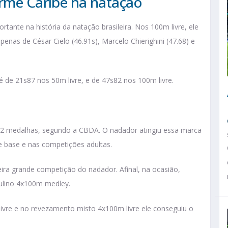
erme Caribé na natação
ante na história da natação brasileira. Nos 100m livre, ele
enas de César Cielo (46.91s), Marcelo Chierighini (47.68) e
 de 21s87 nos 50m livre, e de 47s82 nos 100m livre.
2 medalhas, segundo a CBDA. O nadador atingiu essa marca
 base e nas competições adultas.
ra grande competição do nadador. Afinal, na ocasião,
ulino 4x100m medley.
ivre e no revezamento misto 4x100m livre ele conseguiu o