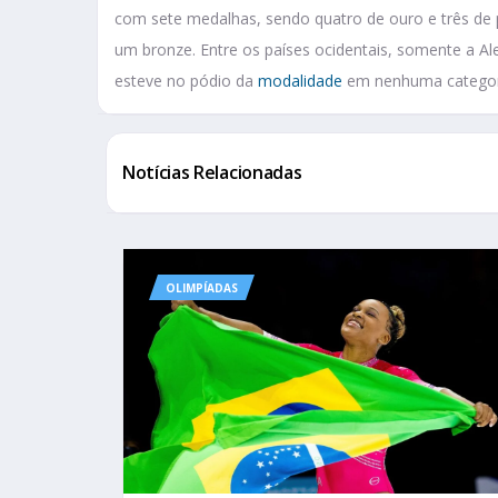
com sete medalhas, sendo quatro de ouro e três de 
um bronze. Entre os países ocidentais, somente a Al
esteve no pódio da
modalidade
em nenhuma categori
Notícias Relacionadas
OLIMPÍADAS