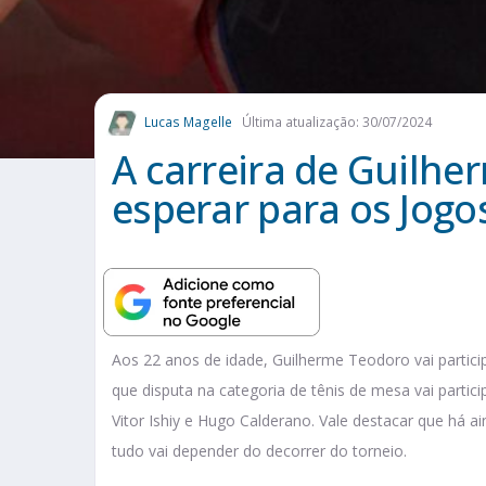
Lucas Magelle
Última atualização: 30/07/2024
A carreira de Guilhe
esperar para os Jogos
Aos 22 anos de idade, Guilherme Teodoro vai particip
que disputa na categoria de tênis de mesa vai parti
Vitor Ishiy e Hugo Calderano. Vale destacar que há ai
tudo vai depender do decorrer do torneio.