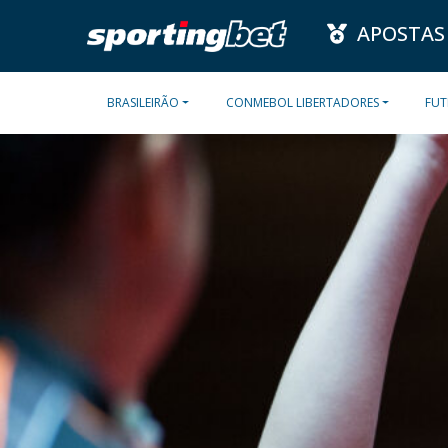
APOSTAS
BRASILEIRÃO
CONMEBOL LIBERTADORES
FUT