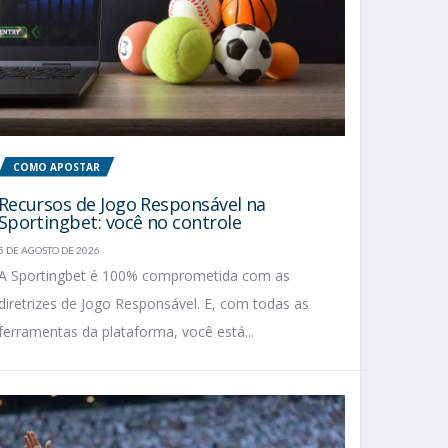
COMO APOSTAR
Recursos de Jogo Responsável na
Sportingbet: você no controle
5 DE AGOSTO DE 2026
A Sportingbet é 100% comprometida com as
diretrizes de Jogo Responsável. E, com todas as
ferramentas da plataforma, você está...