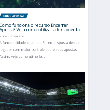
COMO APOSTAR
Como funciona o recurso Encerrar
Aposta? Veja como utilizar a ferramenta
5 DE AGOSTO DE 2026
A funcionalidade chamada Encerrar Aposta deixa o
jogador com maior controle sobre suas apostas.
Assim, veja como utilizá-la....