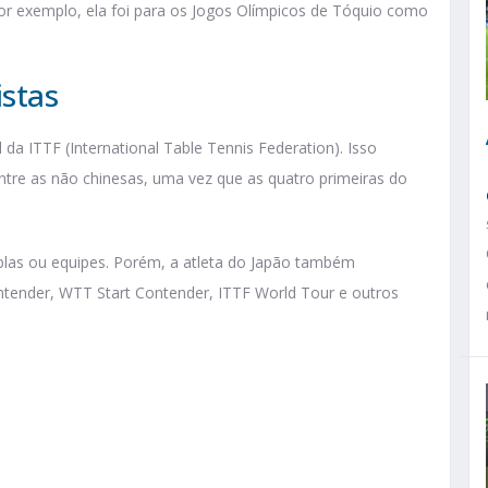
por exemplo, ela foi para os Jogos Olímpicos de Tóquio como
istas
da ITTF (International Table Tennis Federation). Isso
ntre as não chinesas, uma vez que as quatro primeiras do
plas ou equipes. Porém, a atleta do Japão também
ntender, WTT Start Contender, ITTF World Tour e outros