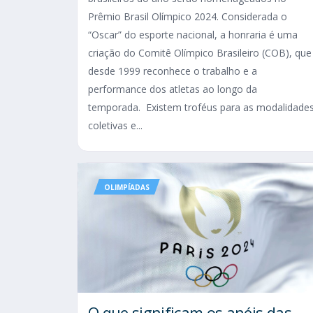
Prêmio Brasil Olímpico 2024. Considerada o
“Oscar” do esporte nacional, a honraria é uma
criação do Comitê Olímpico Brasileiro (COB), que
desde 1999 reconhece o trabalho e a
performance dos atletas ao longo da
temporada. Existem troféus para as modalidade
coletivas e...
OLIMPÍADAS
O que significam os anéis das