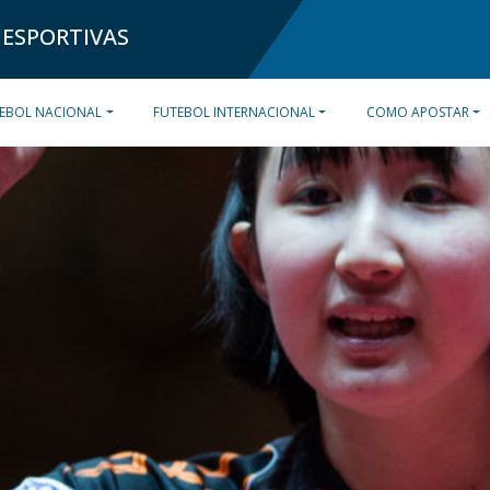
 ESPORTIVAS
EBOL NACIONAL
FUTEBOL INTERNACIONAL
COMO APOSTAR