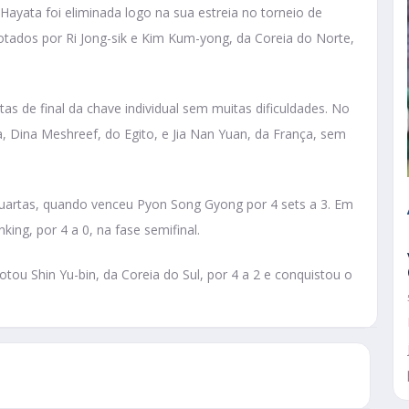
 Hayata foi eliminada logo na sua estreia no torneio de
tados por Ri Jong-sik e Kim Kum-yong, da Coreia do Norte,
as de final da chave individual sem muitas dificuldades. No
lia, Dina Meshreef, do Egito, e Jia Nan Yuan, da França, sem
uartas, quando venceu Pyon Song Gyong por 4 sets a 3. Em
king, por 4 a 0, na fase semifinal.
tou Shin Yu-bin, da Coreia do Sul, por 4 a 2 e conquistou o