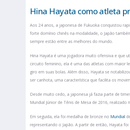
Hina Hayata como atleta pr
Aos 24 anos, a japonesa de Fukuoka conquistou rapi
forte domínio chinês na modalidade, o Japão també
sempre estão entre as melhores do mundo.
Hina Hayata é uma jogadora muito ofensiva e que ut
circuito feminino, ela é uma das atletas com maior 
giro em suas bolas. Além disso, Hayata se notabiliz
ser canhota, uma característica que facilita os movi
Desde muito cedo, a japonesa já fazia parte de time
Mundial Júnior de Tênis de Mesa de 2016, realizado na
Em seguida, ela foi medalha de bronze no
Mundial
de
representando o Japão. A partir de então, Hayata fo