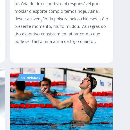
história do tiro esportivo foi responsável por
moldar o esporte como o temos hoje. Afinal,
desde a invenção da pólvora pelos chineses até o
presente momento, muito mudou. As regras do
tiro esportivo consistem em atirar com o que
pode ser tanto uma arma de fogo quanto...
s
OLIMPÍADAS