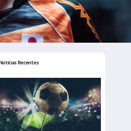
Notícias Recentes