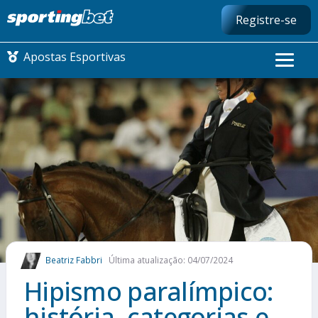
Registre-se
Apostas Esportivas
CONMEBOL LIBERTADORES
FUTEBOL NACIONAL
FUTEBOL INTERNACIONAL
COMO APOSTAR
Beatriz Fabbri
Última atualização: 04/07/2024
MAIS ESPORTES
Hipismo paralímpico:
história, categorias e