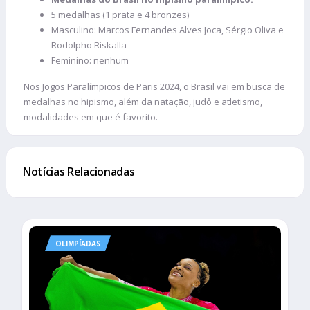
5 medalhas (1 prata e 4 bronzes)
Masculino: Marcos Fernandes Alves Joca, Sérgio Oliva e
Rodolpho Riskalla
Feminino: nenhum
Nos Jogos Paralímpicos de Paris 2024, o Brasil vai em busca de
medalhas no hipismo, além da natação, judô e atletismo,
modalidades em que é favorito.
Notícias Relacionadas
OLIMPÍADAS