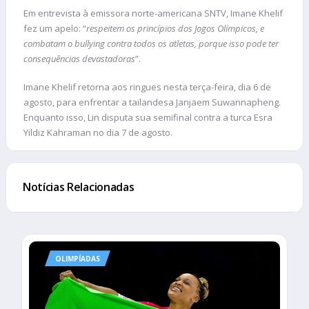
Em entrevista à emissora norte-americana SNTV, Imane Khelif
fez um apelo: “
respeitem os princípios dos Jogos Olímpicos, e
combatam o bullying contra todos os atletas, porque isso pode ter
consequências devastadoras
”.
Imane Khelif retorna aos ringues nesta terça-feira, dia 6 de
agosto, para enfrentar a tailandesa Janjaem Suwannapheng.
Enquanto isso, Lin disputa sua semifinal contra a turca Esra
Yildiz Kahraman no dia 7 de agosto.
Notícias Relacionadas
OLIMPÍADAS