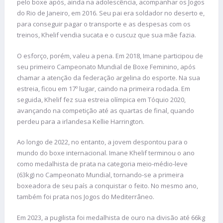
pelo boxe após, ainda na adolescência, acompanhar os Jogos
do Rio de Janeiro, em 2016. Seu pai era soldador no deserto e,
para conseguir pagar o transporte e as despesas com os
treinos, Khelif vendia sucata e o cuscuz que sua mãe fazia.
O esforço, porém, valeu a pena. Em 2018, Imane participou de
seu primeiro Campeonato Mundial de Boxe Feminino, após
chamar a atenção da federação argelina do esporte. Na sua
estreia, ficou em 17º lugar, caindo na primeira rodada. Em
seguida, Khelif fez sua estreia olímpica em Tóquio 2020,
avançando na competição até as quartas de final, quando
perdeu para a irlandesa Kellie Harrington.
Ao longo de 2022, no entanto, a jovem despontou para o
mundo do boxe internacional. Imane Khelif terminou o ano
como medalhista de prata na categoria meio-médio-leve
(63kg) no Campeonato Mundial, tornando-se a primeira
boxeadora de seu país a conquistar o feito. No mesmo ano,
também foi prata nos Jogos do Mediterrâneo.
Em 2023, a pugilista foi medalhista de ouro na divisão até 66kg