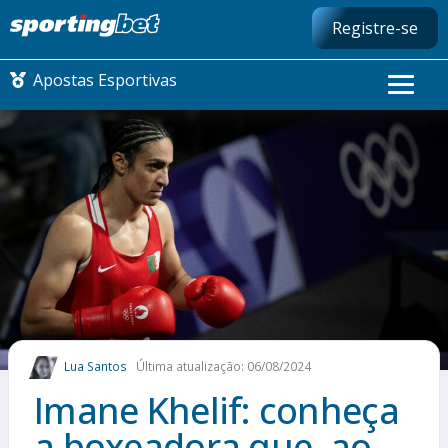
Registre-se
Apostas Esportivas
CONMEBOL LIBERTADORES
FUTEBOL NACIONAL
FUTEBOL INTERNACIONAL
COMO APOSTAR
Lua Santos
Última atualização: 06/08/2024
MAIS ESPORTES
Imane Khelif: conheça
a boxeadora que, ao