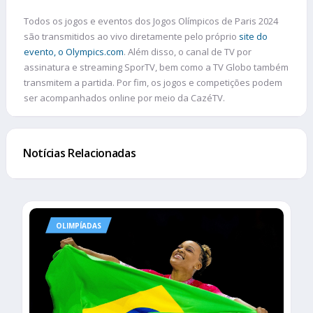
Todos os jogos e eventos dos Jogos Olímpicos de Paris 2024
são transmitidos ao vivo diretamente pelo próprio
site do
evento, o Olympics.com
. Além disso, o canal de TV por
assinatura e streaming SporTV, bem como a TV Globo também
transmitem a partida. Por fim, os jogos e competições podem
ser acompanhados online por meio da CazéTV.
Notícias Relacionadas
OLIMPÍADAS