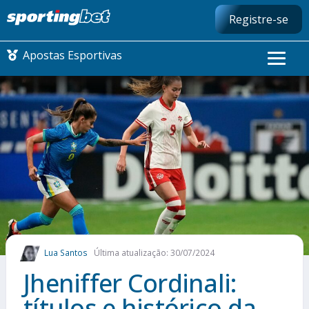
Registre-se
Apostas Esportivas
CONMEBOL LIBERTADORES
FUTEBOL NACIONAL
FUTEBOL INTERNACIONAL
COMO APOSTAR
Lua Santos
Última atualização: 30/07/2024
MAIS ESPORTES
Jheniffer Cordinali:
títulos e histórico da