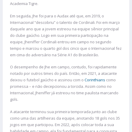
Academia Tigre.
Em seguida, Jhe foi para o Audax até que, em 2019, o
Internacional “descobriu” o talento de Cordinali. Foi em março
daquele ano que a jovem estreou na equipe sênior principal
do clube gaúcho. Logo em sua primeira participação na
equipe, Jheniffer Cordinali entrou em campo no segundo
tempo e marcou o quarto gol dos cinco que o Internacional fez
em cima do adversário na Série A1 do Brasileirão.
O desempenho de Jhe em campo, contudo, foi rapidamente
notado por outros times do país. Então, em 2021, a atacante
deixou o futebol gaúcho e assinou com o
Corinthians
como
promessa – e não decepcionou a torcida. Assim como no
Internacional, Jheniffer já estreou no time paulista marcando
gols.
A atacante terminou sua primeira temporada junto ao clube
como uma das artilheiras da equipe, anotando 18 gols nos 35
jogos em que participou. Em 2022, após colocar toda a sua
habilidade em campo, ela foi fundamental para a conquista