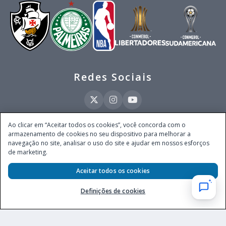
Redes Sociais
Ao clicar em “Aceitar todos os cookies”, você concorda com o
armazenamento de cookies no seu dispositivo para melhorar a
Este site é operado pela Ventmear Brasil LTDA (CNPJ 52.868.380/0001-84), com
navegação no site, analisar o uso do site e ajudar em nossos esforços
endereço na Avenida Brigadeiro Faria Lima, nº 4.055, 3º andar, Itaim Bibi, no
de marketing.
Município de São Paulo, Estado de São Paulo, CEP 04538-133, Brasil - empresa
autorizada a operar apostas de quota fixa em todo território nacional pela
Secretaria de Prêmios e Apostas do Ministério da Fazenda, conforme Portaria nº
Aceitar todos os cookies
247, de 07.02.2025, publicada no DOU em 11.2.2025.
Definições de cookies