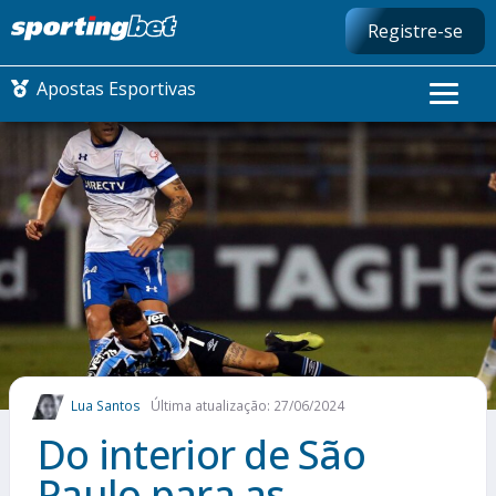
Registre-se
Apostas Esportivas
CONMEBOL LIBERTADORES
FUTEBOL NACIONAL
FUTEBOL INTERNACIONAL
COMO APOSTAR
Lua Santos
Última atualização: 27/06/2024
MAIS ESPORTES
Do interior de São
Paulo para as