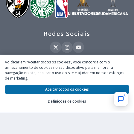
Redes Sociais
Ao clicar em “Aceitar todos os cookies”, você concorda com o
armazenamento de cookies no seu dispositivo para melhorar a
Este site é operado pela Ventmear Brasil LTDA (CNPJ 52.868.380/0001-84), com
navegação no site, analisar o uso do site e ajudar em nossos esforços
endereço na Avenida Brigadeiro Faria Lima, nº 4.055, 3º andar, Itaim Bibi, no
de marketing.
Município de São Paulo, Estado de São Paulo, CEP 04538-133, Brasil - empresa
autorizada a operar apostas de quota fixa em todo território nacional pela
Aceitar todos os cookies
Secretaria de Prêmios e Apostas do Ministério da Fazenda, conforme Portaria nº
247, de 07.02.2025, publicada no DOU em 11.2.2025.
Definições de cookies