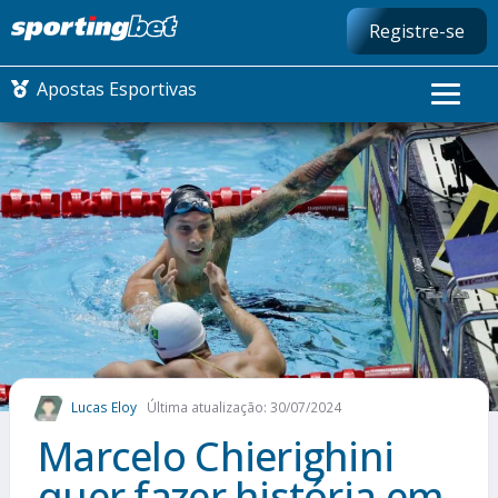
Registre-se
Apostas Esportivas
CONMEBOL LIBERTADORES
FUTEBOL NACIONAL
FUTEBOL INTERNACIONAL
COMO APOSTAR
Lucas Eloy
Última atualização: 30/07/2024
MAIS ESPORTES
Marcelo Chierighini
quer fazer história em