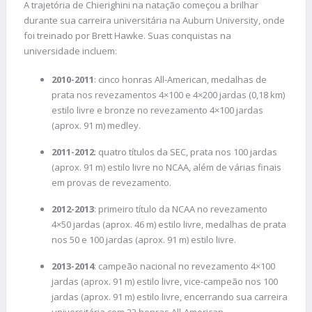
A trajetória de Chierighini na natação começou a brilhar
durante sua carreira universitária na Auburn University, onde
foi treinado por Brett Hawke. Suas conquistas na
universidade incluem:
2010-2011
: cinco honras All-American, medalhas de
prata nos revezamentos 4×100 e 4×200 jardas (0,18 km)
estilo livre e bronze no revezamento 4×100 jardas
(aprox. 91 m) medley.
2011-2012
: quatro títulos da SEC, prata nos 100 jardas
(aprox. 91 m) estilo livre no NCAA, além de várias finais
em provas de revezamento.
2012-2013
: primeiro título da NCAA no revezamento
4×50 jardas (aprox. 46 m) estilo livre, medalhas de prata
nos 50 e 100 jardas (aprox. 91 m) estilo livre.
2013-2014
: campeão nacional no revezamento 4×100
jardas (aprox. 91 m) estilo livre, vice-campeão nos 100
jardas (aprox. 91 m) estilo livre, encerrando sua carreira