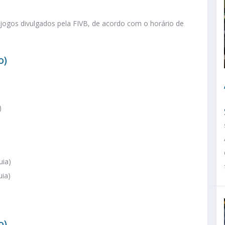
 jogos divulgados pela FIVB, de acordo com o horário de
o)
)
uia)
uia)
o)