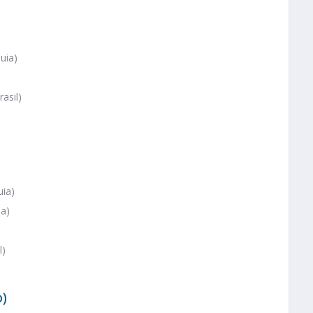
uia)
asil)
)
uia)
ia)
l)
o)