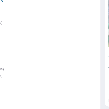
a)
)
)
)
ia)
a)