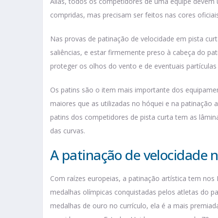
Aliás, todos os competidores de uma equipe devem u
compridas, mas precisam ser feitos nas cores oficia
Nas provas de patinação de velocidade em pista curta
saliências, e estar firmemente preso à cabeça do pa
proteger os olhos do vento e de eventuais partícula
Os patins são o item mais importante dos equipamen
maiores que as utilizadas no hóquei e na patinação ar
patins dos competidores de pista curta tem as lâmina
das curvas.
A patinação de velocidade 
Com raízes europeias, a patinação artística tem nos
medalhas olímpicas conquistadas pelos atletas do pa
medalhas de ouro no currículo, ela é a mais premiad