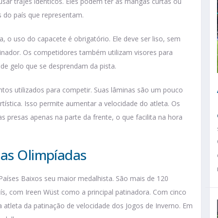
sar trajes idênticos. Eles podem ter as mangas curtas ou
is do país que representam.
, o uso do capacete é obrigatório. Ele deve ser liso, sem
tinador. Os competidores também utilizam visores para
s de gelo que se desprendam da pista.
tos utilizados para competir. Suas lâminas são um pouco
tística. Isso permite aumentar a velocidade do atleta. Os
s presas apenas na parte da frente, o que facilita na hora
nas Olimpíadas
 Países Baixos seu maior medalhista. São mais de 120
ís, com Ireen Wüst como a principal patinadora. Com cinco
a atleta da patinação de velocidade dos Jogos de Inverno. Em