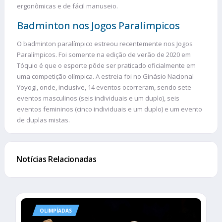
ergonômicas e de fácil manuseio.
Badminton nos Jogos Paralímpicos
O badminton paralímpico estreou recentemente nos Jogos
Paralímpicos. Foi somente na edição de verão de 2020 em
Tóquio é que o esporte pôde ser praticado oficialmente em
uma competição olímpica. A estreia foi no Ginásio Nacional
Yoyogi, onde, inclusive, 14 eventos ocorreram, sendo sete
eventos masculinos (seis individuais e um duplo), seis
eventos femininos (cinco individuais e um duplo) e um evento
de duplas mistas.
Notícias Relacionadas
OLIMPÍADAS