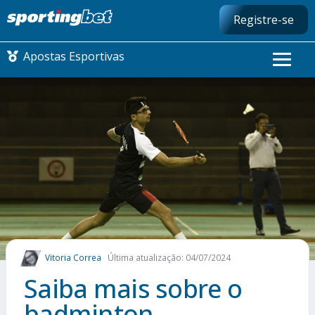
Registre-se
Apostas Esportivas
CONMEBOL LIBERTADORES
FUTEBOL NACIONAL
FUTEBOL INTERNACIONAL
COMO APOSTAR
Vitoria Correa
Última atualização: 04/07/2024
MAIS ESPORTES
Saiba mais sobre o
badminton