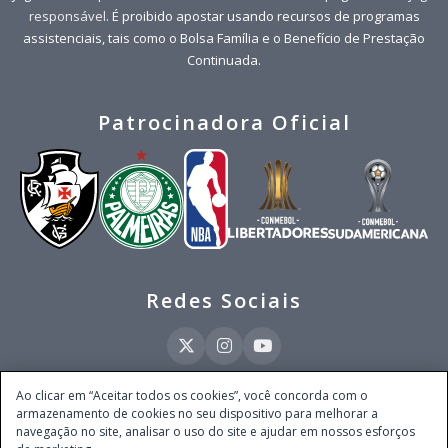
responsável
. É proibido apostar usando recursos de programas
assistenciais, tais como o Bolsa Família e o Benefício de Prestação
Continuada.
Patrocinadora Oficial
Redes Sociais
Ao clicar em “Aceitar todos os cookies”, você concorda com o
armazenamento de cookies no seu dispositivo para melhorar a
Este site é operado pela Ventmear Brasil LTDA (CNPJ 52.868.380/0001-84), com
navegação no site, analisar o uso do site e ajudar em nossos esforços
endereço na Avenida Brigadeiro Faria Lima, nº 4.055, 3º andar, Itaim Bibi, no