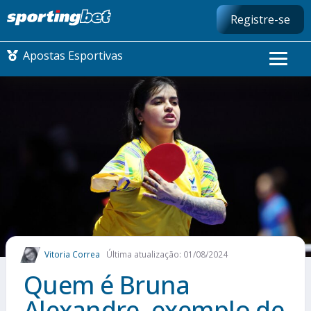
Registre-se
Apostas Esportivas
CONMEBOL LIBERTADORES
FUTEBOL NACIONAL
FUTEBOL INTERNACIONAL
COMO APOSTAR
Vitoria Correa
Última atualização: 01/08/2024
MAIS ESPORTES
Quem é Bruna
Alexandre, exemplo de