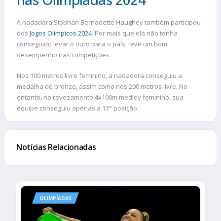
A nadadora Siobhán Bernadette Haughey também participou
dos
Jogos Olímpicos 2024
. Por mais que ela não tenha
conseguido levar o ouro para o país, teve um bom
desempenho nas competições.
Nos 100 metros livre feminino, a nadadora conseguiu a
medalha de bronze, assim como nos 200 metros livre. No
entanto, no revezamento 4x100m medley feminino, sua
equipe conseguiu apenas a 13° posição.
Notícias Relacionadas
OLIMPÍADAS