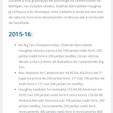
Durante a sua graduação em psicologia na Universidade de
Michigan, nos Estados Unidos, Siobhán Bernadette Haughey
já começou a ter destaque como nadadora ainda em seu ano
de caloura. Esse bom desempenho continuou até a conclusão
da faculdade.
2015-16:
No Big Ten Championships, Siobhán Bernadette
Haughey venceu a prova de 100 jardas nado livre, 200
jardas nado livre e 200 jardas medley. Essas vitórias
deram a ela o prêmio de Nadadora do Campeonato Big
Ten.
Nas disputas do Campeonato da NCAA, ela ficou em 5°
lugar na prova de 200 jardas livre, 11° nas 100 jardas de
estilo livre e 12° nas 200 jardas no medley.
Haughey também foi nomeada CSCAA All-American em
2016, nas 200 jardas nado livre e cinco vezes CSCAA All-
America Menção Honrosa nas 100 jardas nado livre, 200
jardas medley, revezamento 200 jardas nado livre,
revezamento 400 jardas nado livre e revezamento 800