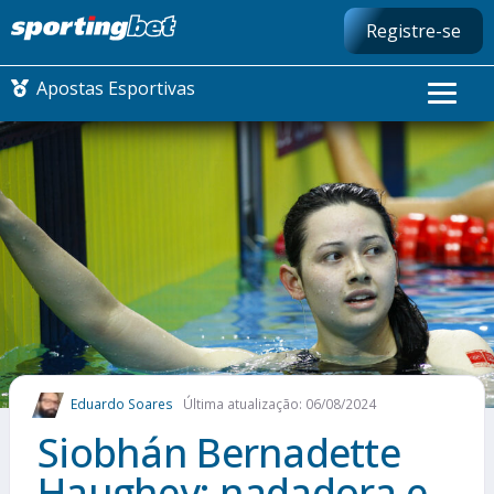
Registre-se
Apostas Esportivas
CONMEBOL LIBERTADORES
FUTEBOL NACIONAL
FUTEBOL INTERNACIONAL
COMO APOSTAR
Eduardo Soares
Última atualização: 06/08/2024
MAIS ESPORTES
Siobhán Bernadette
Haughey: nadadora e