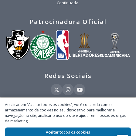
Continuada.
Patrocinadora Oficial
Redes Sociais
Ao clicar em “Aceitar todos os cookies”, você concorda com o
armazenamento de cookies no seu dispositivo para melhorar a
Este site é operado pela Ventmear Brasil LTDA (CNPJ 52.868.380/0001-84), com
navegação no site, analisar o uso do site e ajudar em nossos esforços
endereço na Avenida Brigadeiro Faria Lima, nº 4.055, 3º andar, Itaim Bibi, no
de marketing.
Município de São Paulo, Estado de São Paulo, CEP 04538-133, Brasil - empresa
autorizada a operar apostas de quota fixa em todo território nacional pela
Aceitar todos os cookies
Secretaria de Prêmios e Apostas do Ministério da Fazenda, conforme Portaria nº