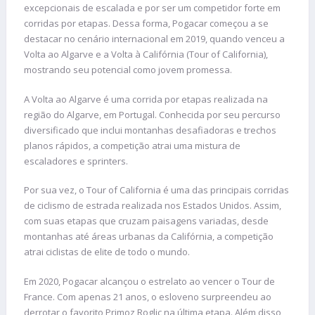
excepcionais de escalada e por ser um competidor forte em
corridas por etapas. Dessa forma, Pogacar começou a se
destacar no cenário internacional em 2019, quando venceu a
Volta ao Algarve e a Volta à Califórnia (Tour of California),
mostrando seu potencial como jovem promessa.
A Volta ao Algarve é uma corrida por etapas realizada na
região do Algarve, em Portugal. Conhecida por seu percurso
diversificado que inclui montanhas desafiadoras e trechos
planos rápidos, a competição atrai uma mistura de
escaladores e sprinters.
Por sua vez, o Tour of California é uma das principais corridas
de ciclismo de estrada realizada nos Estados Unidos. Assim,
com suas etapas que cruzam paisagens variadas, desde
montanhas até áreas urbanas da Califórnia, a competição
atrai ciclistas de elite de todo o mundo.
Em 2020, Pogacar alcançou o estrelato ao vencer o Tour de
France. Com apenas 21 anos, o esloveno surpreendeu ao
derrotar o favorito Primoz Roglic na última etapa. Além disso,