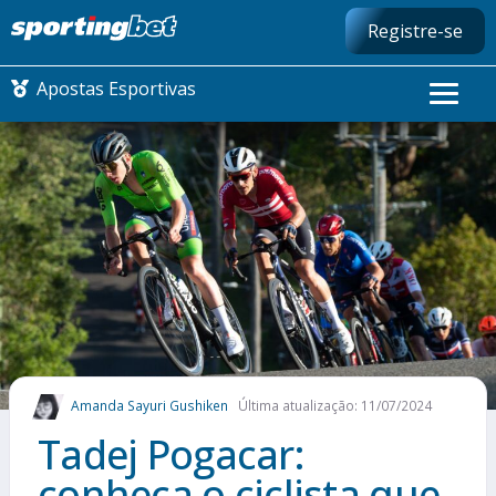
Registre-se
Apostas Esportivas
CONMEBOL LIBERTADORES
FUTEBOL NACIONAL
FUTEBOL INTERNACIONAL
COMO APOSTAR
Amanda Sayuri Gushiken
Última atualização: 11/07/2024
MAIS ESPORTES
Tadej Pogacar:
conheça o ciclista que