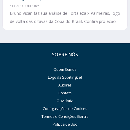
5 DE AGOSTO DE 2026
Bruno Vicari faz sua análise de Fortaleza x Palmeiras, jogo
de volta das oitavas da Copa do Brasil. Confira projeção...
SOBRE NÓS
Quem Somos
Logo da Sportingbet
Autores
Contato
Ouvidoria
Configurações de Cookies
Termos e Condições Gerais
Política de Uso