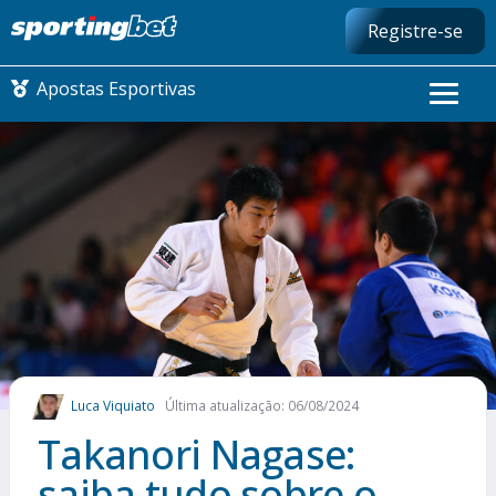
Registre-se
Apostas Esportivas
CONMEBOL LIBERTADORES
FUTEBOL NACIONAL
FUTEBOL INTERNACIONAL
COMO APOSTAR
Luca Viquiato
Última atualização: 06/08/2024
MAIS ESPORTES
Takanori Nagase:
saiba tudo sobre o