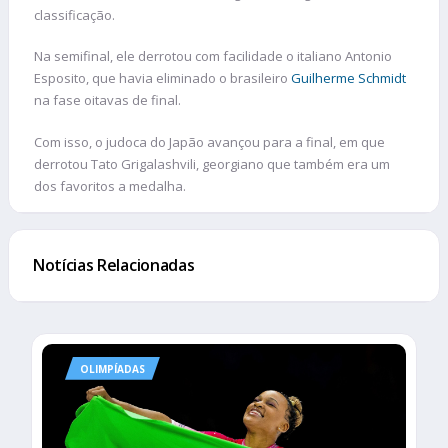
classificação.
Na semifinal, ele derrotou com facilidade o italiano Antonio
Esposito, que havia eliminado o brasileiro
Guilherme Schmidt
na fase oitavas de final.
Com isso, o judoca do Japão avançou para a final, em que
derrotou Tato Grigalashvili, georgiano que também era um
dos favoritos a medalha.
Notícias Relacionadas
OLIMPÍADAS