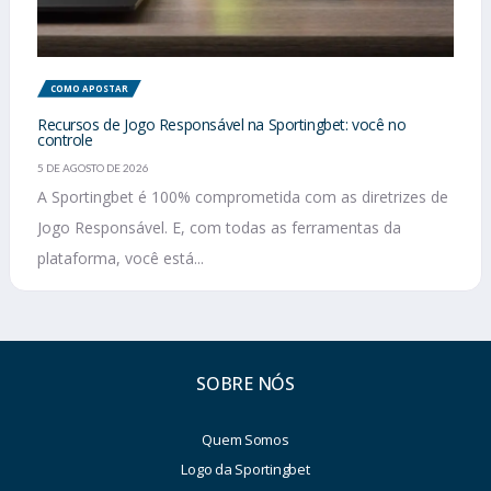
COMO APOSTAR
Recursos de Jogo Responsável na Sportingbet: você no
controle
5 DE AGOSTO DE 2026
A Sportingbet é 100% comprometida com as diretrizes de
Jogo Responsável. E, com todas as ferramentas da
plataforma, você está...
SOBRE NÓS
Quem Somos
Logo da Sportingbet