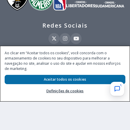
Redes Sociais
Ao clicar em “Aceitar todos os cookies”, você concorda com o
armazenamento de cookies no seu dispositivo para melhorar a
Este site é operado pela Ventmear Brasil LTDA (CNPJ 52.868.380/0001-84), com
navegação no site, analisar o uso do site e ajudar em nossos esforços
endereço na Avenida Brigadeiro Faria Lima, nº 4.055, 3º andar, Itaim Bibi, no
de marketing.
Município de São Paulo, Estado de São Paulo, CEP 04538-133, Brasil - empresa
autorizada a operar apostas de quota fixa em todo território nacional pela
Secretaria de Prêmios e Apostas do Ministério da Fazenda, conforme Portaria nº
Aceitar todos os cookies
247, de 07.02.2025, publicada no DOU em 11.2.2025.
Definições de cookies