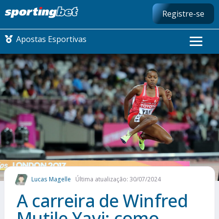
Registre-se
Apostas Esportivas
CONMEBOL LIBERTADORES
FUTEBOL NACIONAL
FUTEBOL INTERNACIONAL
COMO APOSTAR
Lucas Magelle
Última atualização: 30/07/2024
MAIS ESPORTES
A carreira de Winfred
Mutile Yavi: como