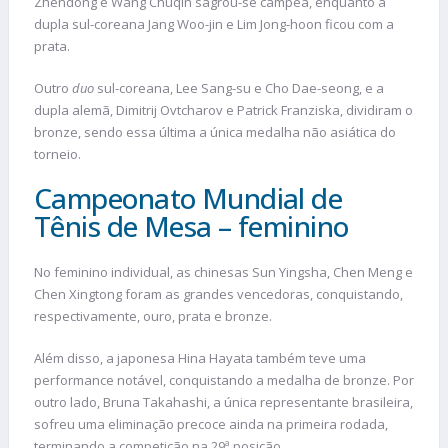
Zhendong e Wang Chuqin sagrou-se campeã, enquanto a
dupla sul-coreana Jang Woo-jin e Lim Jong-hoon ficou com a
prata.
Outro
duo
sul-coreana, Lee Sang-su e Cho Dae-seong, e a
dupla alemã, Dimitrij Ovtcharov e Patrick Franziska, dividiram o
bronze, sendo essa última a única medalha não asiática do
torneio.
Campeonato Mundial de
Tênis de Mesa – feminino
No feminino individual, as chinesas Sun Yingsha, Chen Meng e
Chen Xingtong foram as grandes vencedoras, conquistando,
respectivamente, ouro, prata e bronze.
Além disso, a japonesa Hina Hayata também teve uma
performance notável, conquistando a medalha de bronze. Por
outro lado, Bruna Takahashi, a única representante brasileira,
sofreu uma eliminação precoce ainda na primeira rodada,
terminando a competição na 29ª posição.