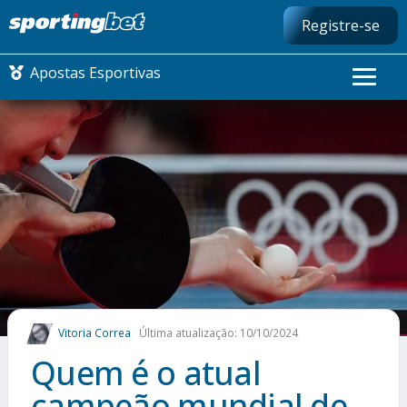
Registre-se
Apostas Esportivas
CONMEBOL LIBERTADORES
FUTEBOL NACIONAL
FUTEBOL INTERNACIONAL
COMO APOSTAR
Vitoria Correa
Última atualização: 10/10/2024
MAIS ESPORTES
Quem é o atual
campeão mundial de