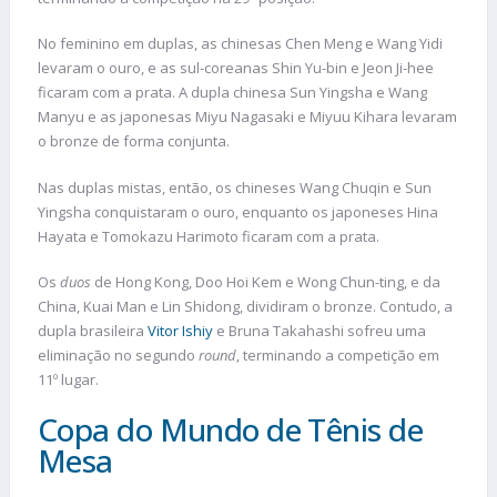
No feminino em duplas, as chinesas Chen Meng e Wang Yidi
levaram o ouro, e as sul-coreanas Shin Yu-bin e Jeon Ji-hee
ficaram com a prata. A dupla chinesa Sun Yingsha e Wang
Manyu e as japonesas Miyu Nagasaki e Miyuu Kihara levaram
o bronze de forma conjunta.
Nas duplas mistas, então, os chineses Wang Chuqin e Sun
Yingsha conquistaram o ouro, enquanto os japoneses Hina
Hayata e Tomokazu Harimoto ficaram com a prata.
Os
duos
de Hong Kong, Doo Hoi Kem e Wong Chun-ting, e da
China, Kuai Man e Lin Shidong, dividiram o bronze. Contudo, a
dupla brasileira
Vitor Ishiy
e Bruna Takahashi sofreu uma
eliminação no segundo
round
, terminando a competição em
11º lugar.
Copa do Mundo de Tênis de
Mesa