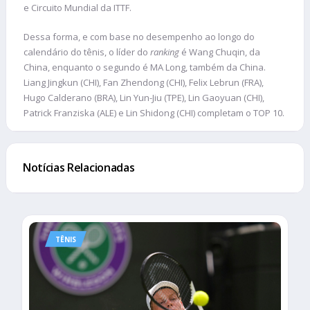
e Circuito Mundial da ITTF.
Dessa forma, e com base no desempenho ao longo do
calendário do tênis, o líder do
ranking
é Wang Chuqin, da
China, enquanto o segundo é MA Long, também da China.
Liang Jingkun (CHI), Fan Zhendong (CHI), Felix Lebrun (FRA),
Hugo Calderano (BRA), Lin Yun-Jiu (TPE), Lin Gaoyuan (CHI),
Patrick Franziska (ALE) e Lin Shidong (CHI) completam o TOP 10.
Notícias Relacionadas
TÊNIS