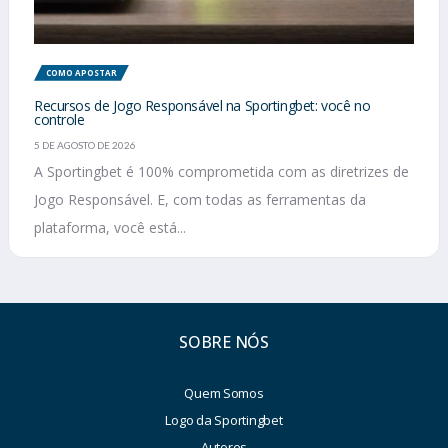
COMO APOSTAR
Recursos de Jogo Responsável na Sportingbet: você no
controle
5 DE AGOSTO DE 2026
A Sportingbet é 100% comprometida com as diretrizes de
Jogo Responsável. E, com todas as ferramentas da
plataforma, você está...
SOBRE NÓS
Quem Somos
Logo da Sportingbet
Autores