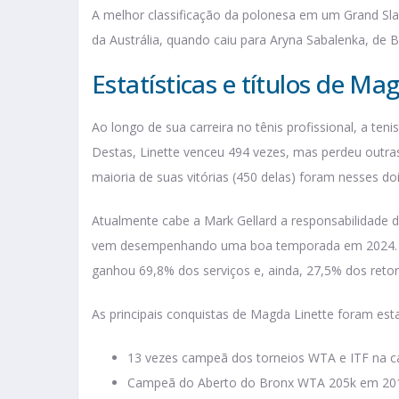
A melhor classificação da polonesa em um Grand Sla
da Austrália, quando caiu para Aryna Sabalenka, de B
Estatísticas e títulos de Ma
Ao longo de sua carreira no tênis profissional, a teni
Destas, Linette venceu 494 vezes, mas perdeu outras 
maioria de suas vitórias (450 delas) foram nesses doi
Atualmente cabe a Mark Gellard a responsabilidade de
vem desempenhando uma boa temporada em 2024. Nas
ganhou 69,8% dos serviços e, ainda, 27,5% dos retor
As principais conquistas de Magda Linette foram esta
13 vezes campeã dos torneios WTA e ITF na ca
Campeã do Aberto do Bronx WTA 205k em 20