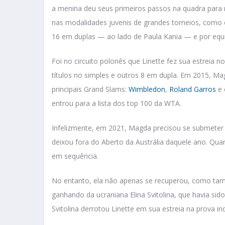
a menina deu seus primeiros passos na quadra para n
nas modalidades juvenis de grandes torneios, como
16 em duplas — ao lado de Paula Kania — e por equ
Foi no circuito polonês que Linette fez sua estreia no
títulos no simples e outros 8 em dupla. Em 2015, Mag
principais Grand Slams:
Wimbledon
,
Roland Garros
e 
entrou para a lista dos top 100 da WTA.
Infelizmente, em 2021, Magda precisou se submeter 
deixou fora do Aberto da Austrália daquele ano. Qua
em sequência.
No entanto, ela não apenas se recuperou, como ta
ganhando da ucraniana Elina Svitolina, que havia si
Svitolina derrotou Linette em sua estreia na prova in