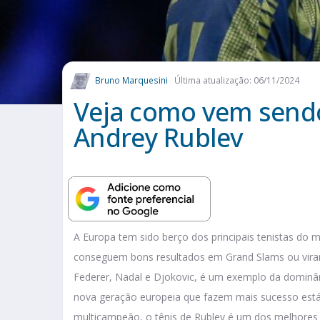
Bruno Marquesini
Última atualização: 06/11/2024
Veja como vem sendo 
Andrey Rublev
A Europa tem sido berço dos principais tenistas do
conseguem bons resultados em Grand Slams ou vi
Federer, Nadal e Djokovic, é um exemplo da dominân
nova geração europeia que fazem mais sucesso está 
multicampeão, o tênis de Rublev é um dos melhores