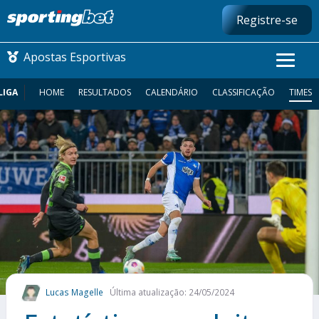
Registre-se
Apostas Esportivas
LIGA
HOME
RESULTADOS
CALENDÁRIO
CLASSIFICAÇÃO
TIMES
CONMEBOL LIBERTADORES
FUTEBOL NACIONAL
FUTEBOL INTERNACIONAL
COMO APOSTAR
MAIS ESPORTES
Lucas Magelle
Última atualização: 24/05/2024