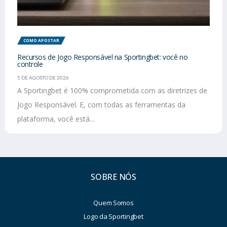
COMO APOSTAR
Recursos de Jogo Responsável na Sportingbet: você no
controle
5 DE AGOSTO DE 2026
A Sportingbet é 100% comprometida com as diretrizes de
Jogo Responsável. E, com todas as ferramentas da
plataforma, você está...
SOBRE NÓS
Quem Somos
Logo da Sportingbet