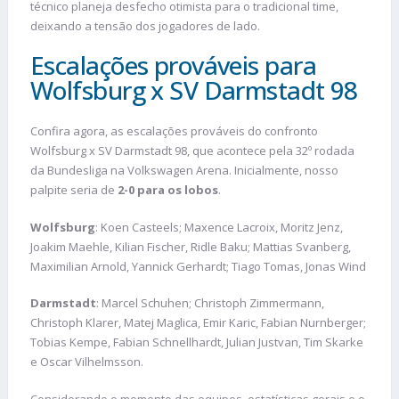
técnico planeja desfecho otimista para o tradicional time,
deixando a tensão dos jogadores de lado.
Escalações prováveis para
Wolfsburg x SV Darmstadt 98
Confira agora, as escalações prováveis do confronto
Wolfsburg x SV Darmstadt 98, que acontece pela 32º rodada
da Bundesliga na Volkswagen Arena. Inicialmente, nosso
palpite seria de
2-0 para os lobos
.
Wolfsburg
: Koen Casteels; Maxence Lacroix, Moritz Jenz,
Joakim Maehle, Kilian Fischer, Ridle Baku; Mattias Svanberg,
Maximilian Arnold, Yannick Gerhardt; Tiago Tomas, Jonas Wind
Darmstadt
: Marcel Schuhen; Christoph Zimmermann,
Christoph Klarer, Matej Maglica, Emir Karic, Fabian Nurnberger;
Tobias Kempe, Fabian Schnellhardt, Julian Justvan, Tim Skarke
e Oscar Vilhelmsson.
Considerando o momento das equipes, estatísticas gerais e o