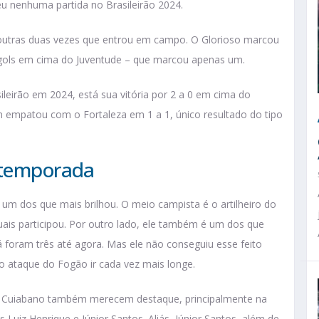
u nenhuma partida no Brasileirão 2024.
 outras duas vezes que entrou em campo. O Glorioso marcou
o gols em cima do Juventude – que marcou apenas um.
leirão em 2024, está sua vitória por 2 a 0 em cima do
bém empatou com o Fortaleza em 1 a 1, único resultado do tipo
a temporada
 um dos que mais brilhou. O meio campista é o artilheiro do
ais participou. Por outro lado, ele também é um dos que
foram três até agora. Mas ele não conseguiu esse feito
o ataque do Fogão ir cada vez mais longe.
 e Cuiabano também merecem destaque, principalmente na
 Luiz Henrique e Júnior Santos. Aliás, Júnior Santos, além de