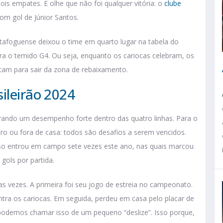
dois empates. E olhe que não foi qualquer vitória: o
clube
com gol de Júnior Santos.
otafoguense deixou o time em quarto lugar na tabela do
ra o temido G4. Ou seja, enquanto os cariocas celebram, os
tam para sair da zona de rebaixamento.
ileirão 2024
ando um desempenho forte dentro das quatro linhas. Para o
tro ou fora de casa: todos são desafios a serem vencidos.
oso entrou em campo sete vezes este ano, nas quais marcou
 gols por partida.
s vezes. A primeira foi seu jogo de estreia no campeonato.
ntra os cariocas. Em seguida, perdeu em casa pelo placar de
 podemos chamar isso de um pequeno “deslize”. Isso porque,