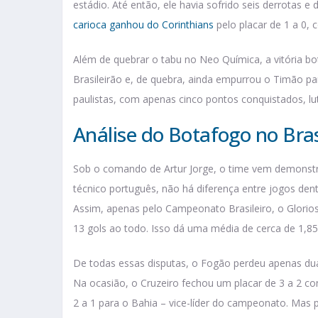
estádio. Até então, ele havia sofrido seis derrotas e 
carioca ganhou do Corinthians
pelo placar de 1 a 0, 
Além de quebrar o tabu no Neo Química, a vitória b
Brasileirão e, de quebra, ainda empurrou o Timão pa
paulistas, com apenas cinco pontos conquistados, lu
Análise do Botafogo no Bras
Sob o comando de Artur Jorge, o time vem demonstr
técnico português, não há diferença entre jogos den
Assim, apenas pelo Campeonato Brasileiro, o Glori
13 gols ao todo. Isso dá uma média de cerca de 1,85
De todas essas disputas, o Fogão perdeu apenas dua
Na ocasião, o Cruzeiro fechou um placar de 3 a 2 co
2 a 1 para o Bahia – vice-líder do campeonato. Mas