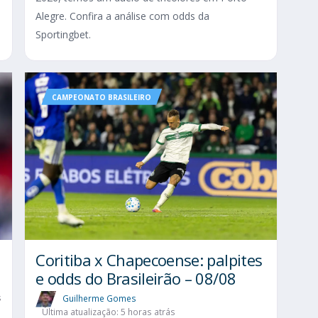
Alegre. Confira a análise com odds da
Sportingbet.
CAMPEONATO BRASILEIRO
Coritiba x Chapecoense: palpites
e odds do Brasileirão – 08/08
s
Guilherme Gomes
Última atualização: 5 horas atrás