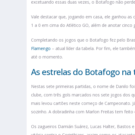
excetuando essas duas vezes, o Botafogo não perde
Vale destacar que, jogando em casa, ele ganhou as
1 a 0 em cima do Atlético GO, além de anotar cinc
Completando os jogos que o Botafogo fez pelo Brasi
Flamengo
– atual líder da tabela. Por fim, ele tam
até o momento.
As estrelas do Botafogo n
Nestas sete primeiras partidas, o nome de Danilo foi
clube, com três gols marcados nos sete jogos dos qu
mais levou cartões neste começo de Campeonato. Já 
sozinho. A dobradinha com Marlon Freitas tem feito 
Os zagueiros Damián Suárez, Lucas Halter, Bastos
vitória contra o Corinthians, assim como os atacantes