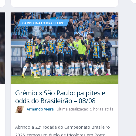
CAMPEONATO BRASILEIRO
Grêmio x São Paulo: palpites e
odds do Brasileirão – 08/08
Armando Vieira
Última atualização: 5 horas atrás
Abrindo a 22ª rodada do Campeonato Brasileiro
2026, temos um duelo de tricolores em Porto