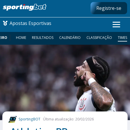
Registre-se
Apostas Esportivas
EIRO
HOME
RESULTADOS
CALENDÁRIO
CLASSIFICAÇÃO
TIMES
CONMEBOL LIBERTADORES
FUTEBOL NACIONAL
FUTEBOL INTERNACIONAL
COMO APOSTAR
MAIS ESPORTES
SportingBOT
Última atualização: 20/02/2026