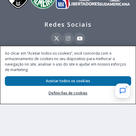
Redes Sociais
Ao clicar em “Aceitar todos os cookies”, você concorda com o
armazenamento de cookies no seu dispositivo para melhorar a
Este site é operado pela Ventmear Brasil LTDA (CNPJ 52.868.380/0001-84), com
navegação no site, analisar o uso do site e ajudar em nossos esforços
endereço na Avenida Brigadeiro Faria Lima, nº 4.055, 3º andar, Itaim Bibi, no
de marketing.
Município de São Paulo, Estado de São Paulo, CEP 04538-133, Brasil - empresa
autorizada a operar apostas de quota fixa em todo território nacional pela
Aceitar todos os cookies
Secretaria de Prêmios e Apostas do Ministério da Fazenda, conforme Portaria nº
247, de 07.02.2025, publicada no DOU em 11.2.2025.
Definições de cookies