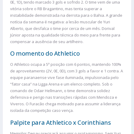
0E, 1D), tendo marcado 3 gols e sofrido 2. O time vem de uma
vitória sobre o RB Bragantino, mas tenta superar a
instabilidade demonstrada na derrota para o Bahia. A grande
notícia da semana é negativa: a lesão muscular de Yuri
Alberto, que desfalca o time por cerca de um mês. Dorival
Júnior aposta na qualidade técnica do meio para frente para
compensar a ausência de seu artilheiro.
O momento do Athletico
O Athletico ocupa a 5ª posição com 6 pontos, mantendo 100%
de aproveitamento (2V, 0E, 0D), com 3 gols a favor e 1 contra. A
equipe paranaense vive fase iluminada, impulsionada pelo
“fator casa” na Ligga Arena e um elenco completo. Sob o
comando de Odair Hellmann, o time demonstra solidez
defensiva e perigo nas transições rápidas com Mendoza e
Viveros. O Furacão chega motivado para assumir a liderança
isolada da competição caso vença.
Palpite para Athletico x Corinthians
Memphis Depay precisará assumir o protagonismo. Sem Yuri