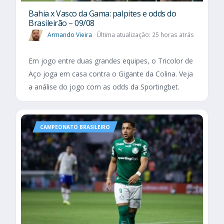
Bahia x Vasco da Gama: palpites e odds do
Brasileirão – 09/08
Armando Vieira
Última atualização: 25 horas atrás
Em jogo entre duas grandes equipes, o Tricolor de
Aço joga em casa contra o Gigante da Colina. Veja
a análise do jogo com as odds da Sportingbet.
CAMPEONATO BRASILEIRO