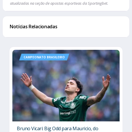
atualizadas na seção de apostas esportivas da Sportingbet.
Notícias Relacionadas
CAMPEONATO BRASILEIRO
Bruno Vicari: Big Odd para Mauricio, do