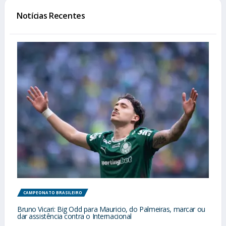
Notícias Recentes
CAMPEONATO BRASILEIRO
Bruno Vicari: Big Odd para Mauricio, do Palmeiras, marcar ou
dar assistência contra o Internacional