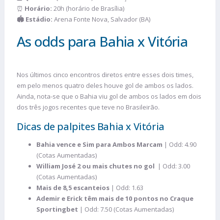
⏰
Horário:
20h (horário de Brasília)
🏟️ Estádio:
Arena Fonte Nova, Salvador (BA)
As odds para Bahia x Vitória
Nos últimos cinco encontros diretos entre esses dois times,
em pelo menos quatro deles houve gol de ambos os lados.
Ainda, nota-se que o Bahia viu gol de ambos os lados em dois
dos três jogos recentes que teve no Brasileirão.
Dicas de palpites Bahia x Vitória
Bahia vence e Sim para Ambos Marcam
| Odd: 4.90
(Cotas Aumentadas)
William José 2 ou mais chutes no gol
| Odd: 3.00
(Cotas Aumentadas)
Mais de 8,5 escanteios
| Odd: 1.63
Ademir e Erick têm mais de 10 pontos no Craque
Sportingbet
| Odd: 7.50 (Cotas Aumentadas)