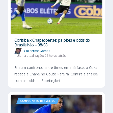
Coritiba x Chapecoense: palpites e odds do
Brasileirão – 08/08
Guilherme Gomes
Última atualização: 26 horas atrás
Em um confronto entre times em má fase, o Coxa
recebe a Chape no Couto Pereira. Confira a análise
com as odds da Sportingbet.
CAMPEONATO BRASILEIRO