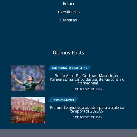
Entain
Investidores
Carreiras
Últimos Posts
CAMPEONATO BRASILEIRO
Bruno Vicari: Big Odd para Mauricio, do
Palmeiras, marcar ou dar assistência contra o
Internacional
8 DE AGOSTO DE 2026
PREMIER LEAGUE
Premier League: veja as odds para o título da
temporada 2026/27
6 DE AGOSTO DE 2026