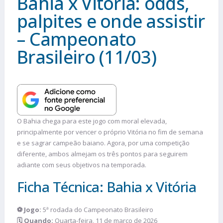
Bahia x Vitória: odds,
palpites e onde assistir
– Campeonato
Brasileiro (11/03)
O Bahia chega para este jogo com moral elevada,
principalmente por vencer o próprio Vitória no fim de semana
e se sagrar campeão baiano. Agora, por uma competição
diferente, ambos almejam os três pontos para seguirem
adiante com seus objetivos na temporada.
Ficha Técnica: Bahia x Vitória
⚽ Jogo:
5ª rodada do Campeonato Brasileiro
🗓️ Quando:
Quarta-feira, 11 de março de 2026