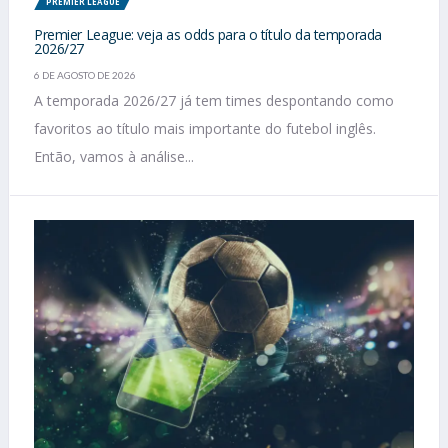
PREMIER LEAGUE
Premier League: veja as odds para o título da temporada
2026/27
6 DE AGOSTO DE 2026
A temporada 2026/27 já tem times despontando como
favoritos ao título mais importante do futebol inglês.
Então, vamos à análise...