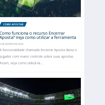
COMO APOSTAR
Como funciona o recurso Encerrar
Aposta? Veja como utilizar a ferramenta
5 DE AGOSTO DE 2026
A funcionalidade chamada Encerrar Aposta deixa o
jogador com maior controle sobre suas apostas.
Assim, veja como utilizá-la....