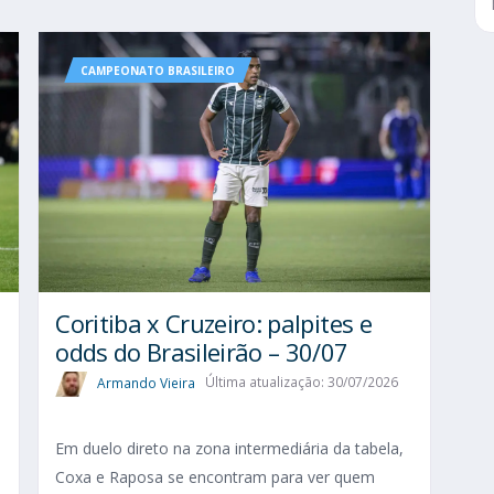
CAMPEONATO BRASILEIRO
Coritiba x Cruzeiro: palpites e
odds do Brasileirão – 30/07
Armando Vieira
Última atualização: 30/07/2026
Em duelo direto na zona intermediária da tabela,
Coxa e Raposa se encontram para ver quem