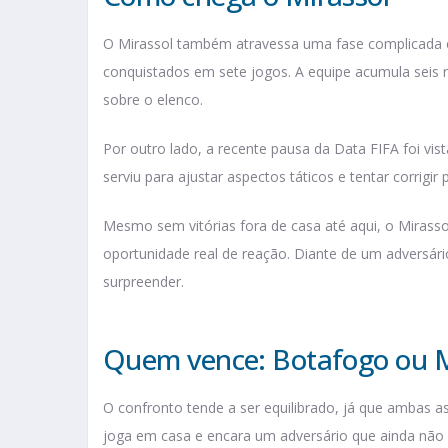
O Mirassol também atravessa uma fase complicada 
conquistados em sete jogos. A equipe acumula seis 
sobre o elenco.
Por outro lado, a recente pausa da Data FIFA foi vis
serviu para ajustar aspectos táticos e tentar corri
Mesmo sem vitórias fora de casa até aqui, o Miras
oportunidade real de reação. Diante de um adversári
surpreender.
Quem vence: Botafogo ou M
O confronto tende a ser equilibrado, já que ambas 
joga em casa e encara um adversário que ainda não