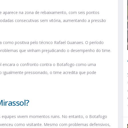
e aparece na zona de rebaixamento, com seis pontos
rodadas consecutivas sem vitória, aumentando a pressão
ta como positiva pelo técnico Rafael Guanaes. O período
gir problemas que vinham prejudicando o desempenho do time.
sol encara o confronto contra o Botafogo como uma
o igualmente pressionado, o time acredita que pode
irassol?
as equipes vivem momentos ruins. No entanto, o Botafogo
 venceu como visitante. Mesmo com problemas defensivos,