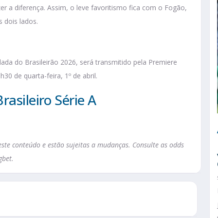
 a diferença. Assim, o leve favoritismo fica com o Fogão,
 dois lados.
dada do Brasileirão 2026, será transmitido pela Premiere
h30 de quarta-feira, 1º de abril.
rasileiro Série A
te conteúdo e estão sujeitas a mudanças. Consulte as odds
gbet.