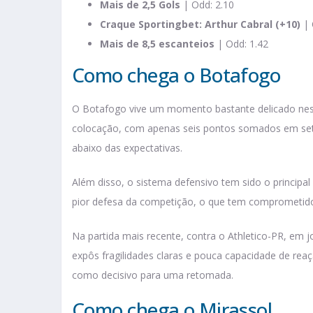
Mais de 2,5 Gols
| Odd: 2.10
Craque Sportingbet: Arthur Cabral (+10)
| 
Mais de 8,5 escanteios
| Odd: 1.42
Como chega o Botafogo
O Botafogo vive um momento bastante delicado neste
colocação, com apenas seis pontos somados em se
abaixo das expectativas.
Além disso, o sistema defensivo tem sido o principa
pior defesa da competição, o que tem comprometido
Na partida mais recente, contra o Athletico-PR, em 
expôs fragilidades claras e pouca capacidade de rea
como decisivo para uma retomada.
Como chega o Mirassol