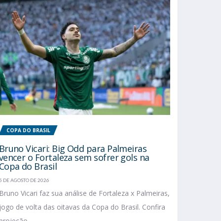
COPA DO BRASIL
Bruno Vicari: Big Odd para Palmeiras
vencer o Fortaleza sem sofrer gols na
Copa do Brasil
5 DE AGOSTO DE 2026
Bruno Vicari faz sua análise de Fortaleza x Palmeiras,
jogo de volta das oitavas da Copa do Brasil. Confira
projeção...