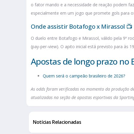
o fator mando e a necessidade de reação podem fazer
especialmente em um jogo que promete gols para os
Onde assistir Botafogo x Mirassol 📺
O duelo entre Botafogo e Mirassol, válido pela 9ª ro
(pay-per-view). O apito inicial está previsto para às 19
Apostas de longo prazo no B
Quem será o campeão brasileiro de 2026?
As odds foram verificadas no momento da produção des
atualizadas na seção de apostas esportivas da Sportin
Notícias Relacionadas