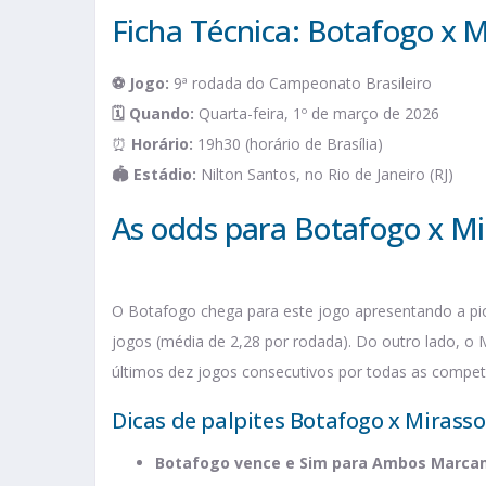
Ficha Técnica: Botafogo x M
⚽ Jogo:
9ª rodada do Campeonato Brasileiro
🗓️ Quando:
Quarta-feira, 1º de março de 2026
⏰
Horário:
19h30 (horário de Brasília)
🏟️ Estádio:
Nilton Santos, no Rio de Janeiro (RJ)
As odds para Botafogo x Mi
O Botafogo chega para este jogo apresentando a pior
jogos (média de 2,28 por rodada). Do outro lado, 
últimos dez jogos consecutivos por todas as compet
Dicas de palpites Botafogo x Mirasso
Botafogo vence e Sim para Ambos Marca