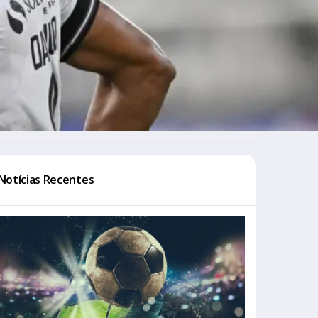
Notícias Recentes