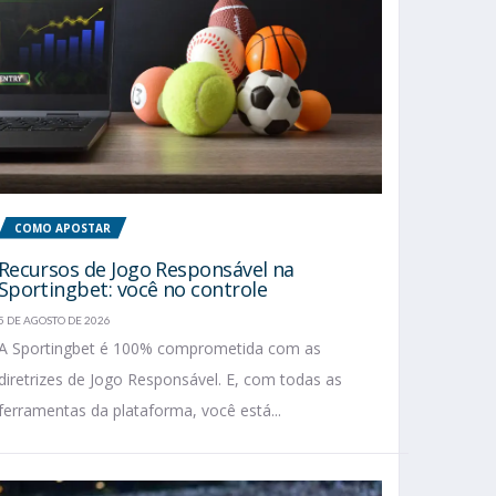
COMO APOSTAR
Recursos de Jogo Responsável na
Sportingbet: você no controle
5 DE AGOSTO DE 2026
A Sportingbet é 100% comprometida com as
diretrizes de Jogo Responsável. E, com todas as
ferramentas da plataforma, você está...