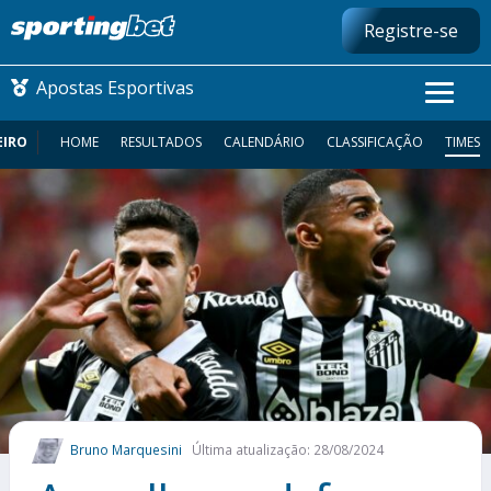
Registre-se
Apostas Esportivas
EIRO
HOME
RESULTADOS
CALENDÁRIO
CLASSIFICAÇÃO
TIMES
CONMEBOL LIBERTADORES
FUTEBOL NACIONAL
FUTEBOL INTERNACIONAL
COMO APOSTAR
MAIS ESPORTES
Bruno Marquesini
Última atualização: 28/08/2024