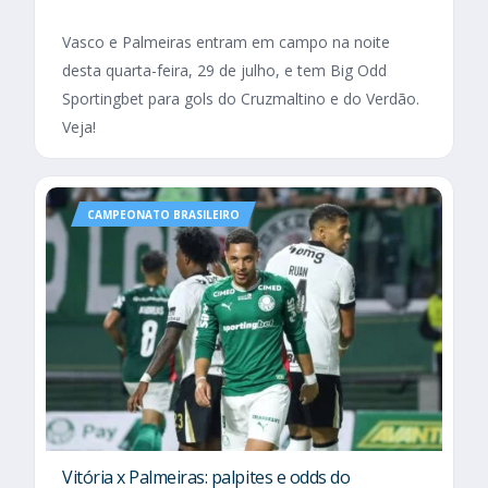
Vasco e Palmeiras entram em campo na noite
desta quarta-feira, 29 de julho, e tem Big Odd
Sportingbet para gols do Cruzmaltino e do Verdão.
Veja!
CAMPEONATO BRASILEIRO
Vitória x Palmeiras: palpites e odds do