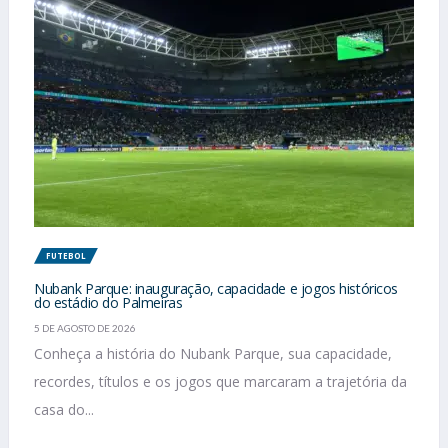
FUTEBOL
Nubank Parque: inauguração, capacidade e jogos históricos
do estádio do Palmeiras
5 DE AGOSTO DE 2026
Conheça a história do Nubank Parque, sua capacidade,
recordes, títulos e os jogos que marcaram a trajetória da
casa do...