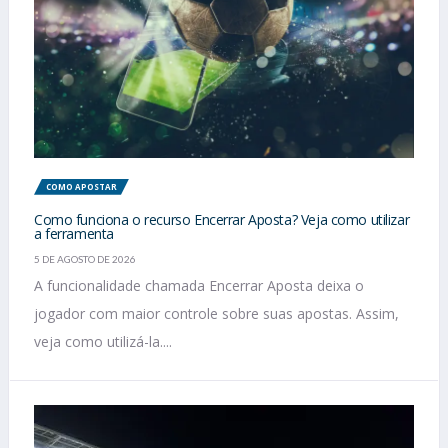
COMO APOSTAR
Como funciona o recurso Encerrar Aposta? Veja como utilizar
a ferramenta
5 DE AGOSTO DE 2026
A funcionalidade chamada Encerrar Aposta deixa o
jogador com maior controle sobre suas apostas. Assim,
veja como utilizá-la....