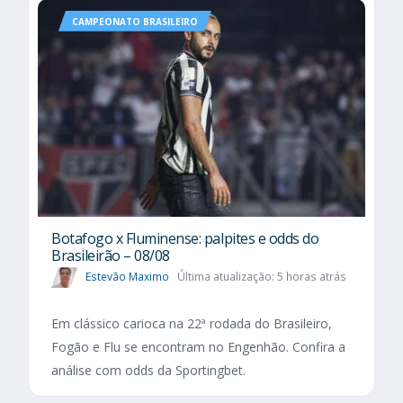
CAMPEONATO BRASILEIRO
Botafogo x Fluminense: palpites e odds do
Brasileirão – 08/08
Estevão Maximo
Última atualização: 5 horas atrás
Em clássico carioca na 22ª rodada do Brasileiro,
Fogão e Flu se encontram no Engenhão. Confira a
análise com odds da Sportingbet.