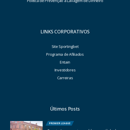
Política de Prevenção à Lavagem de Dinheiro
LINKS CORPORATIVOS
Site Sportingbet
Programa de Afiliados
Entain
Investidores
Carreiras
Últimos Posts
PREMIER LEAGUE