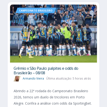
CAMPEONATO BRASILEIRO
Grêmio x São Paulo: palpites e odds do
Brasileirão – 08/08
Armando Vieira
Última atualização: 5 horas atrás
Abrindo a 22ª rodada do Campeonato Brasileiro
2026, temos um duelo de tricolores em Porto
Alegre. Confira a análise com odds da Sportingbet.