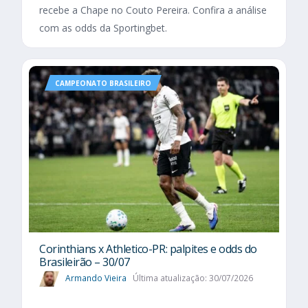
recebe a Chape no Couto Pereira. Confira a análise
com as odds da Sportingbet.
CAMPEONATO BRASILEIRO
Corinthians x Athletico-PR: palpites e odds do
Brasileirão – 30/07
Armando Vieira
Última atualização: 30/07/2026