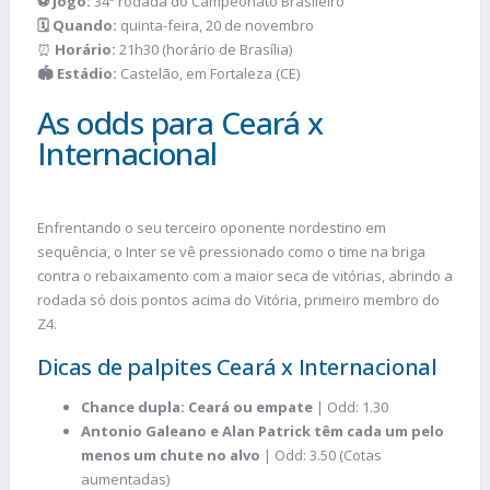
⚽ Jogo:
34ª rodada do Campeonato Brasileiro
🗓️ Quando:
quinta-feira, 20 de novembro
⏰
Horário:
21h30 (horário de Brasília)
🏟️ Estádio:
Castelão, em Fortaleza (CE)
As odds para Ceará x
Internacional
Enfrentando o seu terceiro oponente nordestino em
sequência, o Inter se vê pressionado como o time na briga
contra o rebaixamento com a maior seca de vitórias, abrindo a
rodada só dois pontos acima do Vitória, primeiro membro do
Z4.
Dicas de palpites Ceará x Internacional
Chance dupla: Ceará ou empate
| Odd: 1.30
Antonio Galeano e Alan Patrick têm cada um pelo
menos um chute no alvo
| Odd: 3.50 (Cotas
aumentadas)