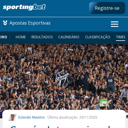
Registre-se
Apostas Esportivas
EIRO
HOME
RESULTADOS
CALENDÁRIO
CLASSIFICAÇÃO
TIMES
CONMEBOL LIBERTADORES
FUTEBOL NACIONAL
FUTEBOL INTERNACIONAL
COMO APOSTAR
MAIS ESPORTES
Estevão Maximo
Última atualização: 20/11/2025