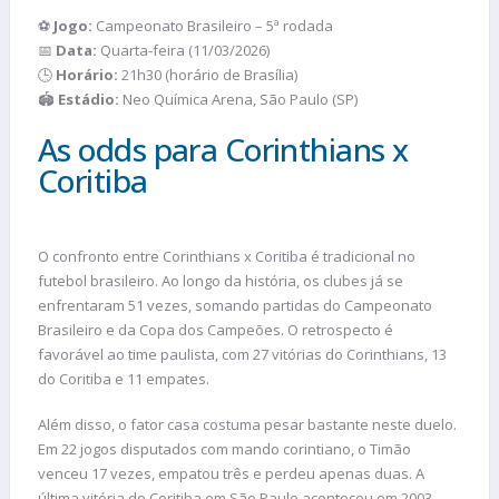
⚽
Jogo:
Campeonato Brasileiro – 5ª rodada
📅
Data:
Quarta-feira (11/03/2026)
🕒
Horário:
21h30 (horário de Brasília)
🏟️
Estádio:
Neo Química Arena, São Paulo (SP)
As odds para Corinthians x
Coritiba
O confronto entre Corinthians x Coritiba é tradicional no
futebol brasileiro. Ao longo da história, os clubes já se
enfrentaram 51 vezes, somando partidas do Campeonato
Brasileiro e da Copa dos Campeões. O retrospecto é
favorável ao time paulista, com 27 vitórias do Corinthians, 13
do Coritiba e 11 empates.
Além disso, o fator casa costuma pesar bastante neste duelo.
Em 22 jogos disputados com mando corintiano, o Timão
venceu 17 vezes, empatou três e perdeu apenas duas. A
última vitória do Coritiba em São Paulo aconteceu em 2003.