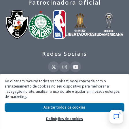
Patrocinadora Oficial
Redes Sociais
Ao clicar em “Aceitar todos os cookies”, você concorda com o
armazenamento de cookies no seu dispositivo para melhorar a
Este site é operado pela Ventmear Brasil LTDA (CNPJ 52.868.380/0001-84), com
navegação no site, analisar o uso do site e ajudar em nossos esforços
endereço na Avenida Brigadeiro Faria Lima, nº 4.055, 3º andar, Itaim Bibi, no
de marketing.
Município de São Paulo, Estado de São Paulo, CEP 04538-133, Brasil - empresa
autorizada a operar apostas de quota fixa em todo território nacional pela
Aceitar todos os cookies
Secretaria de Prêmios e Apostas do Ministério da Fazenda, conforme Portaria nº
247, de 07.02.2025, publicada no DOU em 11.2.2025.
Definições de cookies