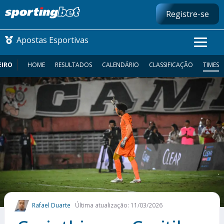
Registre-se
Apostas Esportivas
EIRO
HOME
RESULTADOS
CALENDÁRIO
CLASSIFICAÇÃO
TIMES
CONMEBOL LIBERTADORES
FUTEBOL NACIONAL
FUTEBOL INTERNACIONAL
COMO APOSTAR
MAIS ESPORTES
Rafael Duarte
Última atualização: 11/03/2026