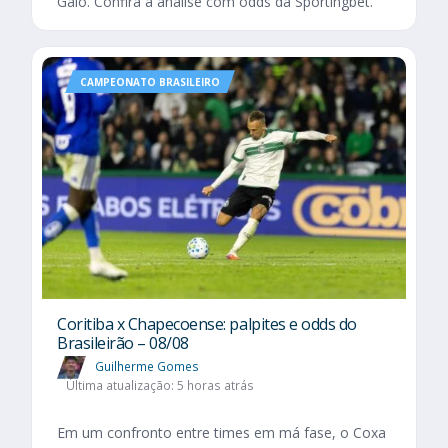
Galo. Confira a análise com odds da Sportingbet.
CAMPEONATO BRASILEIRO
Coritiba x Chapecoense: palpites e odds do
Brasileirão – 08/08
Guilherme Gomes
Última atualização: 5 horas atrás
Em um confronto entre times em má fase, o Coxa