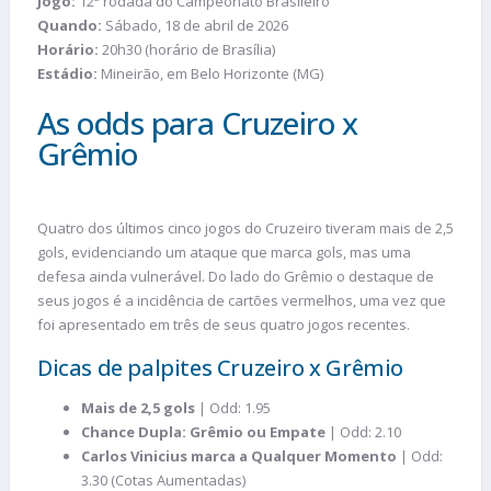
Jogo:
12ª rodada do Campeonato Brasileiro
Quando:
Sábado, 18 de abril de 2026
Horário:
20h30 (horário de Brasília)
Estádio:
Mineirão, em Belo Horizonte (MG)
As odds para Cruzeiro x
Grêmio
Quatro dos últimos cinco jogos do Cruzeiro tiveram mais de 2,5
gols, evidenciando um ataque que marca gols, mas uma
defesa ainda vulnerável. Do lado do Grêmio o destaque de
seus jogos é a incidência de cartões vermelhos, uma vez que
foi apresentado em três de seus quatro jogos recentes.
Dicas de palpites Cruzeiro x Grêmio
Mais de 2,5 gols
| Odd: 1.95
Chance Dupla: Grêmio ou Empate
| Odd: 2.10
Carlos Vinicius marca a Qualquer Momento
| Odd:
3.30 (Cotas Aumentadas)