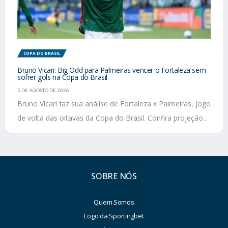
COPA DO BRASIL
Bruno Vicari: Big Odd para Palmeiras vencer o Fortaleza sem
sofrer gols na Copa do Brasil
5 DE AGOSTO DE 2026
Bruno Vicari faz sua análise de Fortaleza x Palmeiras, jogo
de volta das oitavas da Copa do Brasil. Confira projeção...
SOBRE NÓS
Quem Somos
Logo da Sportingbet