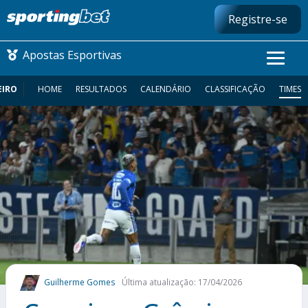
Registre-se
Apostas Esportivas
EIRO
HOME
RESULTADOS
CALENDÁRIO
CLASSIFICAÇÃO
TIMES
CONMEBOL LIBERTADORES
FUTEBOL NACIONAL
FUTEBOL INTERNACIONAL
COMO APOSTAR
MAIS ESPORTES
Guilherme Gomes
Última atualização: 17/04/2026