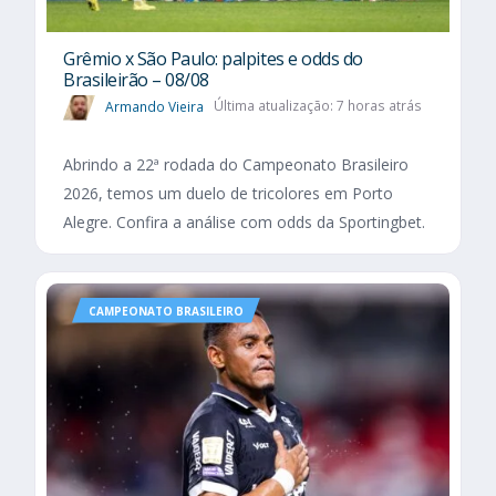
Grêmio x São Paulo: palpites e odds do
Brasileirão – 08/08
Armando Vieira
Última atualização: 7 horas atrás
Abrindo a 22ª rodada do Campeonato Brasileiro
2026, temos um duelo de tricolores em Porto
Alegre. Confira a análise com odds da Sportingbet.
CAMPEONATO BRASILEIRO