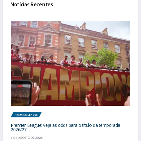
Notícias Recentes
PREMIER LEAGUE
Premier League: veja as odds para o título da temporada
2026/27
6 DE AGOSTO DE 2026