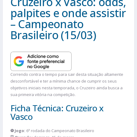
Cruzeiro x Vasco: odds,
palpites e onde assistir
– Campeonato
Brasileiro (15/03)
Correndo contra o tempo para sair desta situação altamente
desconfortável e ter a mínima chance de cumprir os seus
objetivos iniciais nesta temporada, o Cruzeiro ainda busca a
sua primeira vitória na competição.
Ficha Técnica: Cruzeiro x
Vasco
⚽ Jogo:
6ª rodada do Campeonato Brasileiro