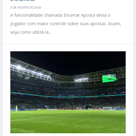
5 DE AGOSTO DE 2026
A funcionalidade chamada Encerrar Aposta deixa o
jogador com maior controle sobre suas apostas. Assim,
veja como utilizá-la....