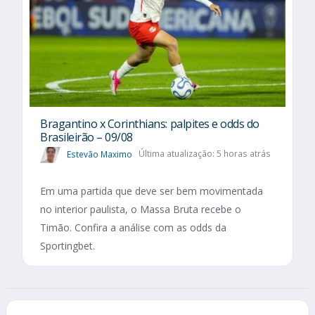
Bragantino x Corinthians: palpites e odds do
Brasileirão – 09/08
Estevão Maximo
Última atualização: 5 horas atrás
Em uma partida que deve ser bem movimentada
no interior paulista, o Massa Bruta recebe o
Timão. Confira a análise com as odds da
Sportingbet.