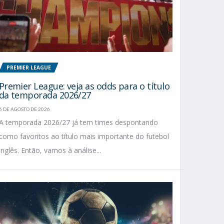
PREMIER LEAGUE
Premier League: veja as odds para o título
da temporada 2026/27
6 DE AGOSTO DE 2026
A temporada 2026/27 já tem times despontando
como favoritos ao título mais importante do futebol
inglês. Então, vamos à análise...