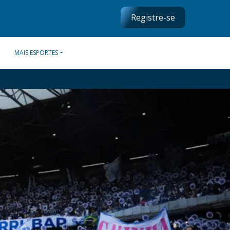
Registre-se
MAIS ESPORTES