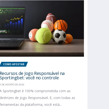
COMO APOSTAR
Recursos de Jogo Responsável na
Sportingbet: você no controle
5 DE AGOSTO DE 2026
A Sportingbet é 100% comprometida com as
diretrizes de Jogo Responsável. E, com todas as
ferramentas da plataforma, você está...