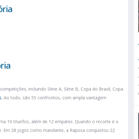
ória
ria
s competições, incluindo Série A, Série B, Copa do Brasil, Copa
s
. Ao todo, são 55 confrontos, com ampla vantagem
oma 10 triunfos, além de 12 empates. Quando o recorte é o
te. Em 28 jogos como mandante, a Raposa conquistou 22