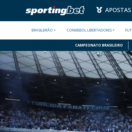
APOSTAS
BRASILEIRÃO
CONMEBOL LIBERTADORES
FUT
CAMPEONATO BRASILEIRO