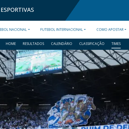
 ESPORTIVAS
EBOL NACIONAL
FUTEBOL INTERNACIONAL
COMO APOSTAR
HOME
RESULTADOS
CALENDÁRIO
CLASSIFICAÇÃO
TIMES