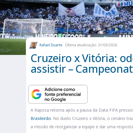
Rafael Duarte
Última atualização: 31/03/2026
Cruzeiro x Vitória: o
assistir – Campeonato
A Raposa retorna após a pausa da Data FIFA pressi
Brasileirão
. No duelo Cruzeiro x Vitória, o cenário t
a missão de reorganizar a equipe e dar uma resposta