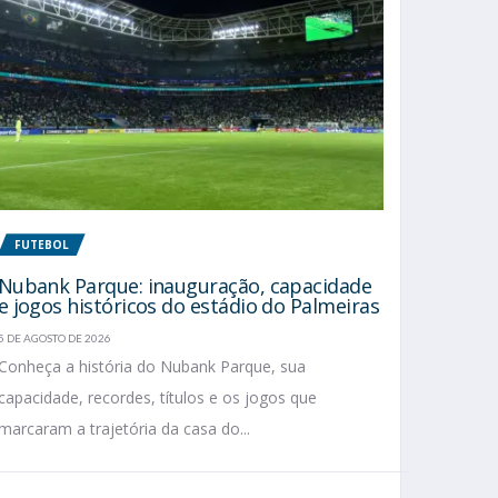
FUTEBOL
Nubank Parque: inauguração, capacidade
e jogos históricos do estádio do Palmeiras
5 DE AGOSTO DE 2026
Conheça a história do Nubank Parque, sua
capacidade, recordes, títulos e os jogos que
marcaram a trajetória da casa do...