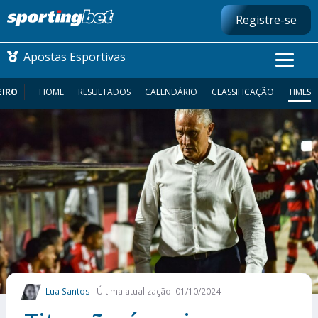
Registre-se
Apostas Esportivas
EIRO
HOME
RESULTADOS
CALENDÁRIO
CLASSIFICAÇÃO
TIMES
CONMEBOL LIBERTADORES
FUTEBOL NACIONAL
FUTEBOL INTERNACIONAL
COMO APOSTAR
MAIS ESPORTES
Lua Santos
Última atualização: 01/10/2024