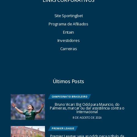
Site Sportingbet
Programa de Afiliados
Entain
Investidores
Carreiras
Últimos Posts
CAMPEONATO BRASILEIRO
Bruno Vicari: Big Odd para Mauricio, do
Palmeiras, marcar ou dar assistência contra o
Internacional
8 DE AGOSTO DE 2026
PREMIER LEAGUE
Premier League: veja as odds para o título da