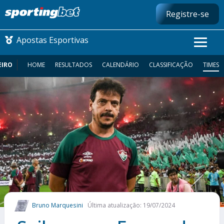
Registre-se
Apostas Esportivas
EIRO
HOME
RESULTADOS
CALENDÁRIO
CLASSIFICAÇÃO
TIMES
CONMEBOL LIBERTADORES
FUTEBOL NACIONAL
FUTEBOL INTERNACIONAL
COMO APOSTAR
MAIS ESPORTES
Bruno Marquesini
Última atualização: 19/07/2024