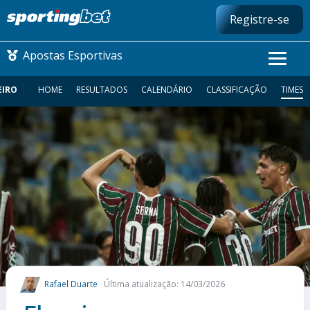
Registre-se
Apostas Esportivas
EIRO
HOME
RESULTADOS
CALENDÁRIO
CLASSIFICAÇÃO
TIMES
CONMEBOL LIBERTADORES
FUTEBOL NACIONAL
FUTEBOL INTERNACIONAL
COMO APOSTAR
MAIS ESPORTES
Rafael Duarte
Última atualização: 14/03/2026