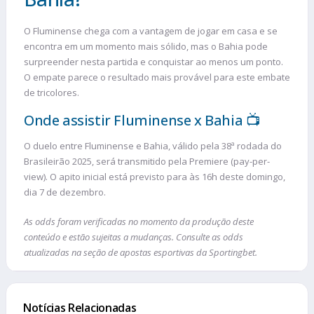
O Fluminense chega com a vantagem de jogar em casa e se
encontra em um momento mais sólido, mas o Bahia pode
surpreender nesta partida e conquistar ao menos um ponto.
O empate parece o resultado mais provável para este embate
de tricolores.
Onde assistir Fluminense x Bahia 📺
O duelo entre Fluminense e Bahia, válido pela 38ª rodada do
Brasileirão 2025, será transmitido pela Premiere (pay-per-
view). O apito inicial está previsto para às 16h deste domingo,
dia 7 de dezembro.
As odds foram verificadas no momento da produção deste
conteúdo e estão sujeitas a mudanças. Consulte as odds
atualizadas na seção de apostas esportivas da Sportingbet.
Notícias Relacionadas