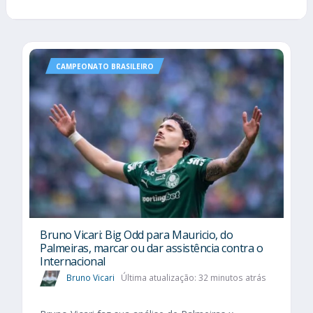
CAMPEONATO BRASILEIRO
Bruno Vicari: Big Odd para Mauricio, do
Palmeiras, marcar ou dar assistência contra o
Internacional
Bruno Vicari
Última atualização: 32 minutos atrás