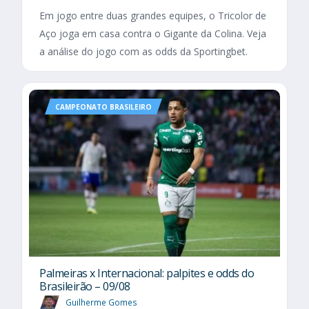
Em jogo entre duas grandes equipes, o Tricolor de
Aço joga em casa contra o Gigante da Colina. Veja
a análise do jogo com as odds da Sportingbet.
CAMPEONATO BRASILEIRO
Palmeiras x Internacional: palpites e odds do
Brasileirão – 09/08
Guilherme Gomes