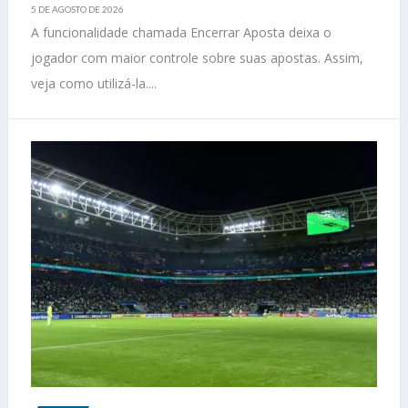
5 DE AGOSTO DE 2026
A funcionalidade chamada Encerrar Aposta deixa o
jogador com maior controle sobre suas apostas. Assim,
veja como utilizá-la....