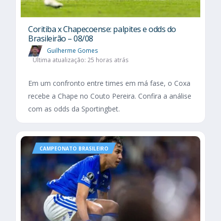
Coritiba x Chapecoense: palpites e odds do
Brasileirão – 08/08
Guilherme Gomes
Última atualização: 25 horas atrás
Em um confronto entre times em má fase, o Coxa
recebe a Chape no Couto Pereira. Confira a análise
com as odds da Sportingbet.
CAMPEONATO BRASILEIRO