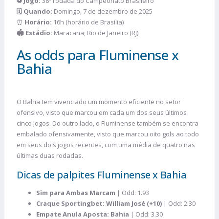
⚽ Jogo:
38ª rodada do Campeonato Brasileiro
🗓️ Quando:
Domingo, 7 de dezembro de 2025
⏰
Horário:
16h (horário de Brasília)
🏟️ Estádio:
Maracanã, Rio de Janeiro (RJ)
As odds para Fluminense x
Bahia
O Bahia tem vivenciado um momento eficiente no setor
ofensivo, visto que marcou em cada um dos seus últimos
cinco jogos. Do outro lado, o Fluminense também se encontra
embalado ofensivamente, visto que marcou oito gols ao todo
em seus dois jogos recentes, com uma média de quatro nas
últimas duas rodadas.
Dicas de palpites Fluminense x Bahia
Sim para Ambas Marcam
| Odd: 1.93
Craque Sportingbet: William José (+10)
| Odd: 2.30
Empate Anula Aposta: Bahia
| Odd: 3.30