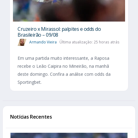
Cruzeiro x Mirassol: palpites e odds do
Brasileirão – 09/08
Armando Vieira
Última atualização: 25 horas atrás
Em uma partida muito interessante, a Raposa
recebe o Leão Caipira no Mineirão, na manhã
deste domingo. Confira a análise com odds da
Sportingbet.
Notícias Recentes