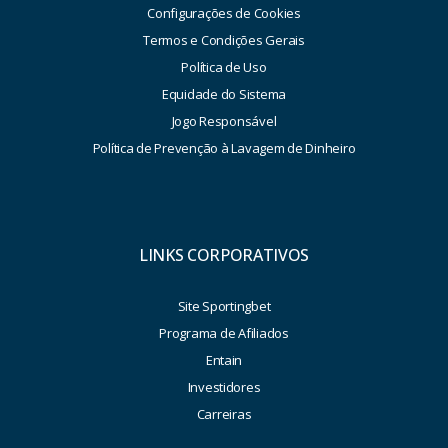
Configurações de Cookies
Termos e Condições Gerais
Política de Uso
Equidade do Sistema
Jogo Responsável
Política de Prevenção à Lavagem de Dinheiro
LINKS CORPORATIVOS
Site Sportingbet
Programa de Afiliados
Entain
Investidores
Carreiras